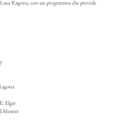
o Luca Ragona, con un programma che prevede
ey
 Ragona
. Elgar
J.Mouret