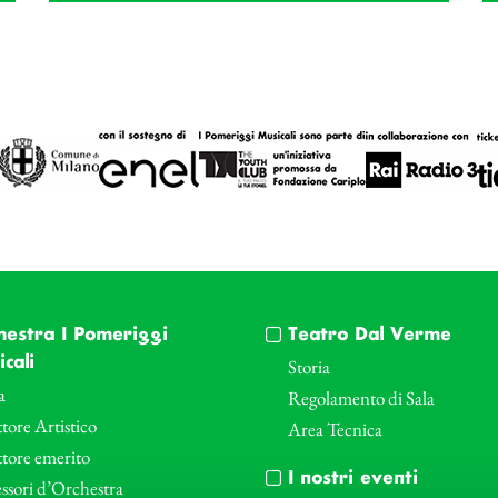
hestra I Pomeriggi
Teatro Dal Verme
cali
Storia
a
Regolamento di Sala
tore Artistico
Area Tecnica
ttore emerito
I nostri eventi
ssori d’Orchestra