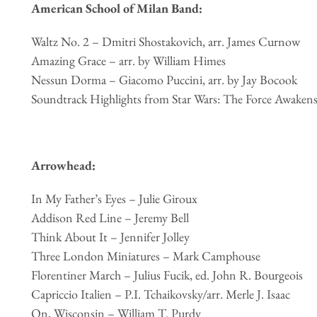
American School of Milan Band:
Waltz No. 2 – Dmitri Shostakovich, arr. James Curnow
Amazing Grace – arr. by William Himes
Nessun Dorma – Giacomo Puccini, arr. by Jay Bocook
Soundtrack Highlights from Star Wars: The Force Awaken
Arrowhead:
In My Father’s Eyes – Julie Giroux
Addison Red Line – Jeremy Bell
Think About It – Jennifer Jolley
Three London Miniatures – Mark Camphouse
Florentiner March – Julius Fucik, ed. John R. Bourgeois
Capriccio Italien – P.I. Tchaikovsky/arr. Merle J. Isaac
On, Wisconsin – William T. Purdy