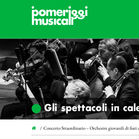
Gli spettacoli in ca
Concerto Straordinario – Orchestre giovanili di fiati 