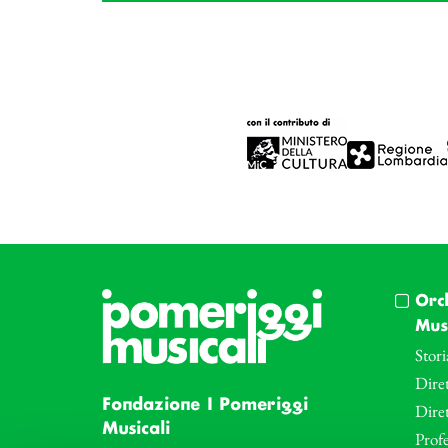
Orc
Musi
Stori
Diret
Fondazione I Pomeriggi
Dire
Musicali
Profe