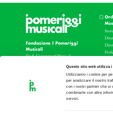
Orc
Musi
Stori
Diret
Fondazione I Pomeriggi
Dire
Musicali
Profe
Via S. Giovanni sul Muro, 2
20121 Milano
Eve
Questo sito web utilizza i
Partita Iva 04410060158
Le az
Cod. Fisc. 80078650159
Utilizziamo i cookie per pe
Le sa
Tel: +39 02 87905
per analizzare il nostro tra
Art 
con i nostri partner che si
Teatro Dal Verme
combinarle con altre inform
Via S. Giovanni sul Muro, 2
servizi.
20121 Milano