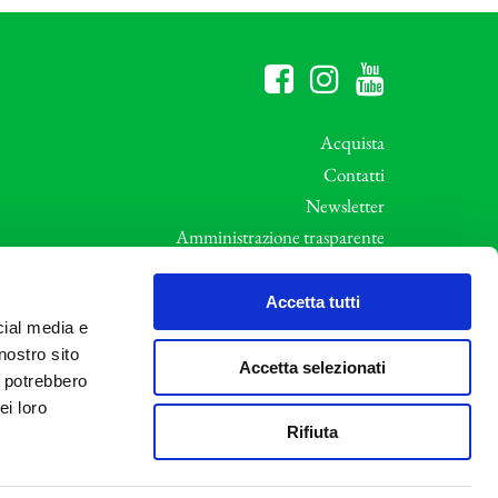
Acquista
Contatti
Newsletter
Amministrazione trasparente
Whistleblowing
ali
Privacy e Cookie Policy
Accetta tutti
cial media e
Informative Privacy
nostro sito
Area riservata
Accetta selezionati
i potrebbero
Credits
ei loro
Rifiuta