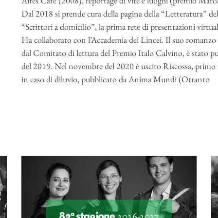
Aires Café (2008), reportage di vite e luoghi (premio Marco
Dal 2018 si prende cura della pagina della “Letteratura” del
“Scrittori a domicilio”, la prima rete di presentazioni virtual
Ha collaborato con l’Accademia dei Lincei. Il suo romanzo d’
dal Comitato di lettura del Premio Italo Calvino, è stato 
del 2019. Nel novembre del 2020 è uscito Riscossa, primo v
in caso di diluvio, pubblicato da Anima Mundi (Otranto