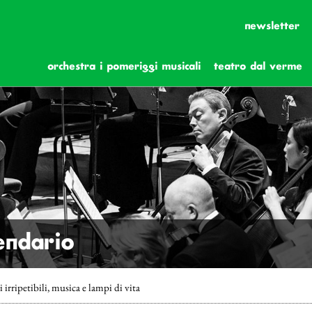
newsletter
orchestra i pomeriggi musicali
teatro dal verme
lendario
irripetibili, musica e lampi di vita