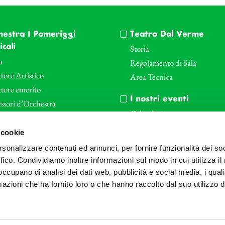
hestra I Pomeriggi
Teatro Dal Verme
cali
Storia
a
Regolamento di Sala
tore Artistico
Area Tecnica
ttore emerito
I nostri eventi
ssori d’Orchestra
Calendario
nti Corporate
Cartellone I Pomeriggi Music
 cookie
iende e il teatro
Cartellone Teatro Dal Verme
rsonalizzare contenuti ed annunci, per fornire funzionalità dei so
le
Biglietteria
ffico. Condividiamo inoltre informazioni sul modo in cui utilizza il 
Bonus
Archivio Fotografico
 occupano di analisi dei dati web, pubblicità e social media, i qual
azioni che ha fornito loro o che hanno raccolto dal suo utilizzo d