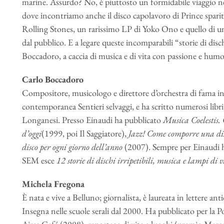
marine. Assurdo? No, è piuttosto un formidabile viaggio n
dove incontriamo anche il disco capolavoro di Prince sparito
Rolling Stones, un rarissimo LP di Yoko Ono e quello di 
dal pubblico. E a legare queste incomparabili “storie di disc
Boccadoro, a caccia di musica e di vita con passione e humo
Carlo Boccadoro
Compositore, musicologo e direttore d’orchestra di fama in
contemporanea Sentieri selvaggi, e ha scritto numerosi lib
Longanesi. Presso Einaudi ha pubblicato
Musica Coelestis.
d’oggi
(1999, poi Il Saggiatore),
Jazz! Come comporre una dis
disco per ogni giorno dell’anno
(2007). Sempre per Einaudi ha
SEM esce
12 storie di dischi irripetibili, musica e lampi di v
Michela Fregona
È nata e vive a Belluno; giornalista, è laureata in lettere an
Insegna nelle scuole serali dal 2000. Ha pubblicato per l