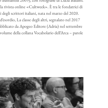
 Bastianelli 2009), con fotografie di Lucia Baldini.
la rivista online «Cultweek». È tra le fondatrici di
i degli scrittori italiani, nata nel marzo del 2020.
esordio, La classe degli altri, segnalato nel 2017
pubblicato da Apogeo Editore (Adria) nel settembre
olume della collana Vocabolario dell’Arca – parole