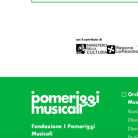
Orc
Musi
Stori
Diret
Fondazione I Pomeriggi
Dire
Musicali
Profe