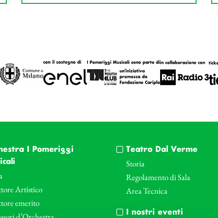
hestra I Pomeriggi
Teatro Dal Verme
cali
Storia
a
Regolamento di Sala
tore Artistico
Area Tecnica
ttore emerito
I nostri eventi
ssori d’Orchestra