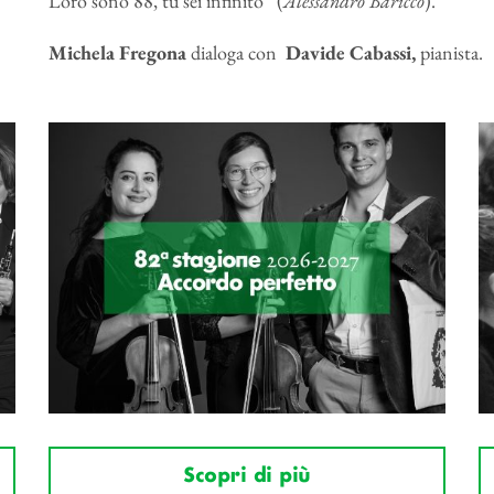
Loro sono 88, tu sei infinito” (
Alessandro Baricco
).
Michela Fregona
dialoga con
Davide Cabassi,
pianista.
Scopri di più