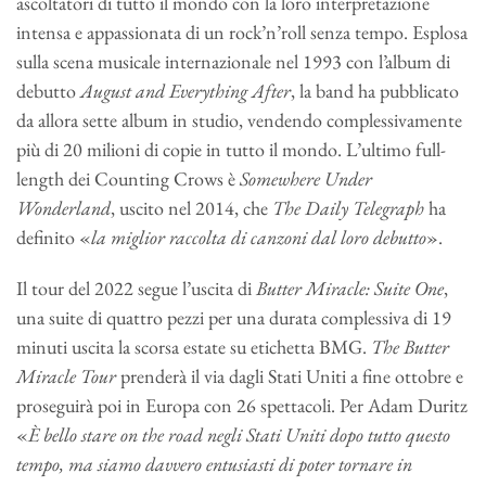
ascoltatori di tutto il mondo con la loro interpretazione
intensa e appassionata di un rock’n’roll senza tempo. Esplosa
sulla scena musicale internazionale nel 1993 con l’album di
debutto
August and Everything After
, la band ha pubblicato
da allora sette album in studio, vendendo complessivamente
più di 20 milioni di copie in tutto il mondo. L’ultimo full-
length dei Counting Crows è
Somewhere Under
Wonderland
, uscito nel 2014, che
The Daily Telegraph
ha
definito «
la miglior raccolta di canzoni dal loro debutto
».
Il tour del 2022 segue l’uscita di
Butter Miracle: Suite One
,
una suite di quattro pezzi per una durata complessiva di 19
minuti uscita la scorsa estate su etichetta BMG.
The Butter
Miracle Tour
prenderà il via dagli Stati Uniti a fine ottobre e
proseguirà poi in Europa con 26 spettacoli. Per Adam Duritz
«
È bello stare on the road negli Stati Uniti dopo tutto questo
tempo, ma siamo davvero entusiasti di poter tornare in