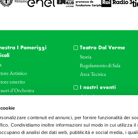
hestra I Pomeriggi
Teatro Dal Verme
cali
Storia
a
Regolamento di Sala
tore Artistico
Area Tecnica
ttore emerito
I nostri eventi
ssori d’Orchestra
Calendario
nti Corporate
Cartellone I Pomeriggi Music
 cookie
iende e il teatro
Cartellone Teatro Dal Verme
rsonalizzare contenuti ed annunci, per fornire funzionalità dei so
le
Biglietteria
ffico. Condividiamo inoltre informazioni sul modo in cui utilizza il 
Bonus
Archivio Fotografico
 occupano di analisi dei dati web, pubblicità e social media, i qual