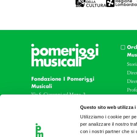
Orc
Musi
Stori
Diret
Fondazione I Pomeriggi
Dire
Musicali
Profe
Via S. Giovanni sul Muro, 2
20121 Milano
Eve
Questo sito web utilizza i
Partita Iva 04410060158
Le az
Cod. Fisc. 80078650159
Utilizziamo i cookie per pe
Le sa
Tel: +39 02 87905
per analizzare il nostro tra
Art 
con i nostri partner che si