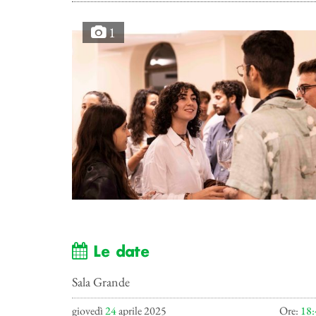
1
Le date
Sala Grande
giovedì
24
aprile 2025
Ore:
18: