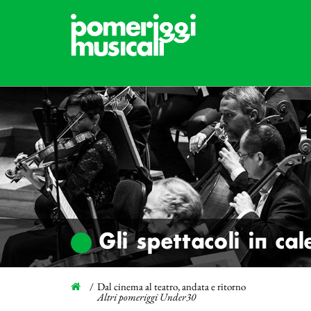
Gli spettacoli in ca
Dal cinema al teatro, andata e ritorno
Altri pomeriggi Under30