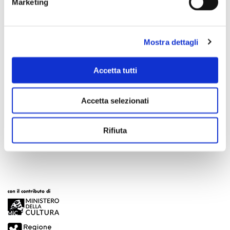
Marketing
Mostra dettagli
Accetta tutti
Scopri di più
Accetta selezionati
Rifiuta