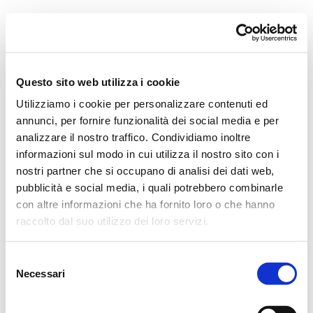
Orchestra i Pomeriggi Musicali
Governance
Storia
Direttore artistico
Direttore Emerito
Professori D’Orchestra
Questo sito web utilizza i cookie
Teatro Dal Verme
Utilizziamo i cookie per personalizzare contenuti ed
La Storia
I Protagonisti
annunci, per fornire funzionalità dei social media e per
I Festival
analizzare il nostro traffico. Condividiamo inoltre
Regolamento di Sala
informazioni sul modo in cui utilizza il nostro sito con i
Area Tecnica
Calendario
nostri partner che si occupano di analisi dei dati web,
Cartellone
pubblicità e social media, i quali potrebbero combinarle
I Pomeriggi Musicali
con altre informazioni che ha fornito loro o che hanno
Teatro Dal Verme
Biglietteria
raccolto dal suo utilizzo dei loro servizi.
Acquista
Selezione
Necessari
del
consenso