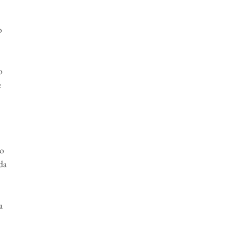
o
o
e
to
 da
a