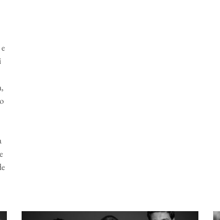
 e
i
,
io
a
e
de