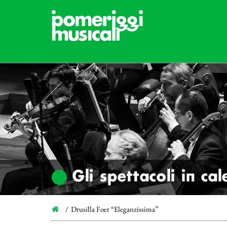
Gli spettacoli in ca
Drusilla Foer “Eleganzissima”