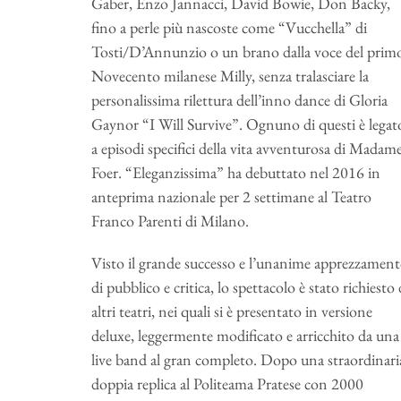
Gaber, Enzo Jannacci, David Bowie, Don Backy,
fino a perle più nascoste come “Vucchella” di
Tosti/D’Annunzio o un brano dalla voce del prim
Novecento milanese Milly, senza tralasciare la
personalissima rilettura dell’inno dance di Gloria
Gaynor “I Will Survive”. Ognuno di questi è legat
a episodi specifici della vita avventurosa di Madam
Foer. “Eleganzissima” ha debuttato nel 2016 in
anteprima nazionale per 2 settimane al Teatro
Franco Parenti di Milano.
Visto il grande successo e l’unanime apprezzamen
di pubblico e critica, lo spettacolo è stato richiesto
altri teatri, nei quali si è presentato in versione
deluxe, leggermente modificato e arricchito da una
live band al gran completo. Dopo una straordinari
doppia replica al Politeama Pratese con 2000