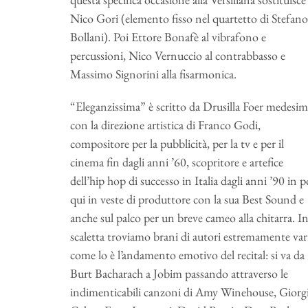
Nico Gori (elemento fisso nel quartetto di Stefano
Bollani). Poi Ettore Bonafè al vibrafono e
percussioni, Nico Vernuccio al contrabbasso e
Massimo Signorini alla fisarmonica.
“Eleganzissima” è scritto da Drusilla Foer medesim
con la direzione artistica di Franco Godi,
compositore per la pubblicità, per la tv e per il
cinema fin dagli anni ’60, scopritore e artefice
dell’hip hop di successo in Italia dagli anni ’90 in p
qui in veste di produttore con la sua Best Sound e
anche sul palco per un breve cameo alla chitarra. I
scaletta troviamo brani di autori estremamente var
come lo è l’andamento emotivo del recital: si va da
Burt Bacharach a Jobim passando attraverso le
indimenticabili canzoni di Amy Winehouse, Giorg