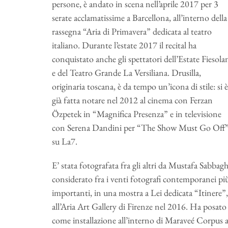
persone, è andato in scena nell’aprile 2017 per 3
serate acclamatissime a Barcellona, all’interno della
rassegna “Aria di Primavera” dedicata al teatro
italiano. Durante l’estate 2017 il recital ha
conquistato anche gli spettatori dell’Estate Fiesola
e del Teatro Grande La Versiliana. Drusilla,
originaria toscana, è da tempo un’icona di stile: si è
già fatta notare nel 2012 al cinema con Ferzan
Özpetek in “Magnifica Presenza” e in televisione
con Serena Dandini per “The Show Must Go Off
su La7.
E’ stata fotografata fra gli altri da Mustafa Sabbagh
considerato fra i venti fotografi contemporanei pi
importanti, in una mostra a Lei dedicata “Itinere”,
all’Aria Art Gallery di Firenze nel 2016. Ha posato
come installazione all’interno di Maraveé Corpus 