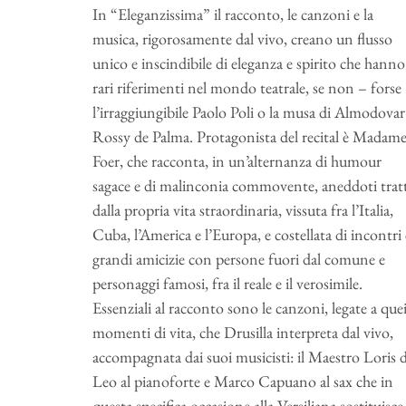
In “Eleganzissima” il racconto, le canzoni e la
musica, rigorosamente dal vivo, creano un flusso
unico e inscindibile di eleganza e spirito che hanno
rari riferimenti nel mondo teatrale, se non – forse
l’irraggiungibile Paolo Poli o la musa di Almodovar
Rossy de Palma. Protagonista del recital è Madam
Foer, che racconta, in un’alternanza di humour
sagace e di malinconia commovente, aneddoti tratt
dalla propria vita straordinaria, vissuta fra l’Italia,
Cuba, l’America e l’Europa, e costellata di incontri 
grandi amicizie con persone fuori dal comune e
personaggi famosi, fra il reale e il verosimile.
Essenziali al racconto sono le canzoni, legate a que
momenti di vita, che Drusilla interpreta dal vivo,
accompagnata dai suoi musicisti: il Maestro Loris d
Leo al pianoforte e Marco Capuano al sax che in
questa specifica occasione alla Versiliana sostituisce