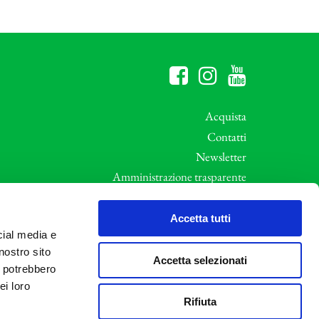
Acquista
Contatti
Newsletter
Amministrazione trasparente
Whistleblowing
ali
Privacy e Cookie Policy
Accetta tutti
cial media e
Informative Privacy
nostro sito
Area riservata
Accetta selezionati
i potrebbero
Credits
ei loro
Rifiuta