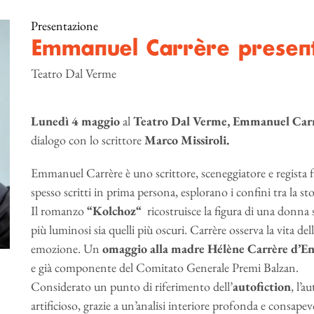
Presentazione
Emmanuel Carrère prese
Teatro Dal Verme
Lunedì 4 maggio
al
Teatro Dal Verme,
Emmanuel Carr
dialogo con lo scrittore
Marco Missiroli.
Emmanuel Carrère è uno scrittore, sceneggiatore e regista fr
spesso scritti in prima persona, esplorano i confini tra la stor
Il romanzo
“Kolchoz“
ricostruisce la figura di una donna
più luminosi sia quelli più oscuri. Carrère osserva la vita d
emozione. Un
omaggio alla madre Hélène Carrère d’En
e già componente del Comitato Generale Premi Balzan.
Considerato un punto di riferimento dell’
autofiction
, l’a
artificioso, grazie a un’analisi interiore profonda e consape