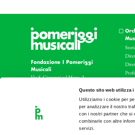
Orc
Musi
Stori
Diret
Fondazione I Pomeriggi
Dire
Musicali
Profe
Via S. Giovanni sul Muro, 2
20121 Milano
Eve
Questo sito web utilizza i
Partita Iva 04410060158
Le az
Cod. Fisc. 80078650159
Utilizziamo i cookie per pe
Le sa
Tel: +39 02 87905
per analizzare il nostro tra
Art 
con i nostri partner che si
Teatro Dal Verme
combinarle con altre inform
Via S. Giovanni sul Muro, 2
servizi.