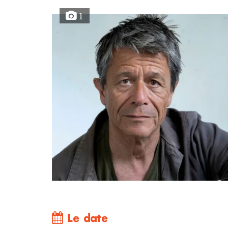
1
Le date