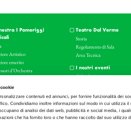
hestra I Pomeriggi
Teatro Dal Verme
cali
Storia
a
Regolamento di Sala
tore Artistico
Area Tecnica
ttore emerito
I nostri eventi
ssori d’Orchestra
Calendario
nti Corporate
Cartellone I Pomeriggi Music
 cookie
iende e il teatro
Cartellone Teatro Dal Verme
rsonalizzare contenuti ed annunci, per fornire funzionalità dei so
le
Biglietteria
ffico. Condividiamo inoltre informazioni sul modo in cui utilizza il 
Bonus
Archivio Fotografico
 occupano di analisi dei dati web, pubblicità e social media, i qual
azioni che ha fornito loro o che hanno raccolto dal suo utilizzo d