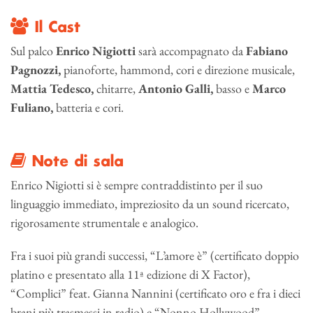
Il Cast
Sul palco
Enrico Nigiotti
sarà accompagnato da
Fabiano
Pagnozzi,
pianoforte, hammond, cori e direzione musicale,
Mattia Tedesco,
chitarre,
Antonio Galli,
basso e
Marco
Fuliano,
batteria e cori.
Note di sala
Enrico Nigiotti si è sempre contraddistinto per il suo
linguaggio immediato, impreziosito da un sound ricercato,
rigorosamente strumentale e analogico.
Fra i suoi più grandi successi, “L’amore è” (certificato doppio
platino e presentato alla 11ª edizione di X Factor),
“Complici” feat. Gianna Nannini (certificato oro e fra i dieci
brani più trasmessi in radio) e “Nonno Hollywood”