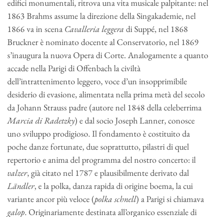
edifici monumentali, ritrova una vita musicale palpitante: nel
1863 Brahms assume la direzione della Singakademie, nel
1866 va in scena
Cavalleria leggera
di Suppé, nel 1868
Bruckner è nominato docente al Conservatorio, nel 1869
s’inaugura la nuova Opera di Corte. Analogamente a quanto
accade nella Parigi di Offenbach la civiltà
dell’intrattenimento leggero, voce d’un insopprimibile
desiderio di evasione, alimentata nella prima metà del secolo
da Johann Strauss padre (autore nel 1848 della celeberrima
Marcia di Radetzky
) e dal socio Joseph Lanner, conosce
uno sviluppo prodigioso. Il fondamento è costituito da
poche danze fortunate, due soprattutto, pilastri di quel
repertorio e anima del programma del nostro concerto: il
valzer
, già citato nel 1787 e plausibilmente derivato dal
Ländler
, e la polka, danza rapida di origine boema, la cui
variante ancor più veloce (
polka schnell
) a Parigi si chiamava
galop
. Originariamente destinata all’organico essenziale di