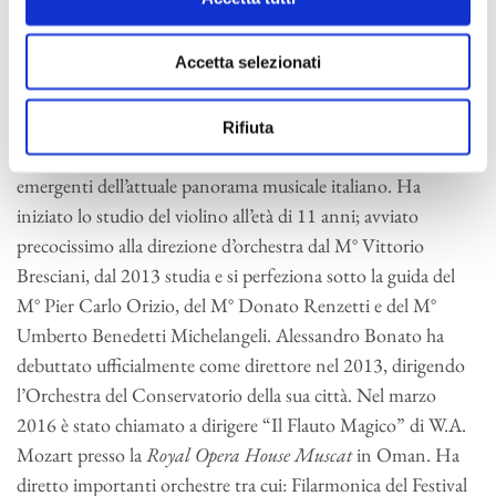
Direttore d’Orchestra
Accetta selezionati
Vincitore del terzo premio assoluto alla “Nicolai Malko
Competition 2018” (unico italiano selezionato e il più
giovane di tutta la competizione), Alessandro Bonato ha già
Rifiuta
al suo attivo un’esperienza che lo pone tra i principali giovani
emergenti dell’attuale panorama musicale italiano. Ha
iniziato lo studio del violino all’età di 11 anni; avviato
precocissimo alla direzione d’orchestra dal M° Vittorio
Bresciani, dal 2013 studia e si perfeziona sotto la guida del
M° Pier Carlo Orizio, del M° Donato Renzetti e del M°
Umberto Benedetti Michelangeli. Alessandro Bonato ha
debuttato ufficialmente come direttore nel 2013, dirigendo
l’Orchestra del Conservatorio della sua città. Nel marzo
2016 è stato chiamato a dirigere “Il Flauto Magico” di W.A.
Mozart presso la
Royal Opera House Muscat
in Oman. Ha
diretto importanti orchestre tra cui: Filarmonica del Festival