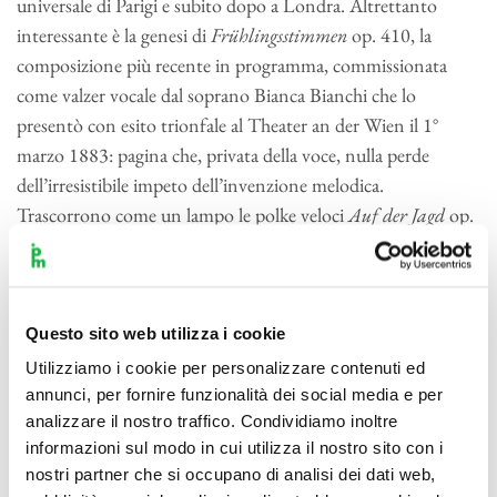
universale di Parigi e subito dopo a Londra. Altrettanto
interessante è la genesi di
Frühlingsstimmen
op. 410, la
composizione più recente in programma, commissionata
come valzer vocale dal soprano Bianca Bianchi che lo
presentò con esito trionfale al Theater an der Wien il 1°
marzo 1883: pagina che, privata della voce, nulla perde
dell’irresistibile impeto dell’invenzione melodica.
Trascorrono come un lampo le polke veloci
Auf der Jagd
op.
373 (1875), brillante e leggera,
Eljien a Magyar!
op. 332
(1869), il cui sapore ungherese, evidente sin dall’attacco,
tradisce la genesi del lavoro, dedicato alla nazione ungherese
in vista di concerti organizzati in una nuova grande sala di
Questo sito web utilizza i cookie
Budapest, e
Unter Donner und Blitz
op. 324 (1868), dal
Utilizziamo i cookie per personalizzare contenuti ed
passo rapido e dall’eloquio arguto. Meno frenetiche suonano
annunci, per fornire funzionalità dei social media e per
analizzare il nostro traffico. Condividiamo inoltre
le polke
Im Krapfenwald’l
op. 336 (1869), caratterizzata dal
informazioni sul modo in cui utilizza il nostro sito con i
tocco spiritoso del cucù e da altri richiami ornitologici,
nostri partner che si occupano di analisi dei dati web,
Tritsch-Tratsch-Polka
op. 214 (1858), dal passo spedito e