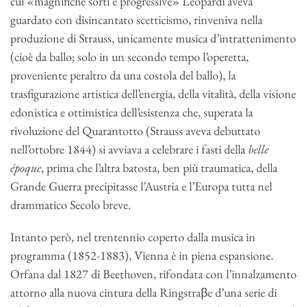
cui «magnifiche sorti e progressive» Leopardi aveva
guardato con disincantato scetticismo, rinveniva nella
produzione di Strauss, unicamente musica d’intrattenimento
(cioè da ballo; solo in un secondo tempo l’operetta,
proveniente peraltro da una costola del ballo), la
trasfigurazione artistica dell’energia, della vitalità, della visione
edonistica e ottimistica dell’esistenza che, superata la
rivoluzione del Quarantotto (Strauss aveva debuttato
nell’ottobre 1844) si avviava a celebrare i fasti della
belle
époque
, prima che l’altra batosta, ben più traumatica, della
Grande Guerra precipitasse l’Austria e l’Europa tutta nel
drammatico Secolo breve.
Intanto però, nel trentennio coperto dalla musica in
programma (1852-1883), Vienna è in piena espansione.
Orfana dal 1827 di Beethoven, rifondata con l’innalzamento
attorno alla nuova cintura della Ringstraβe d’una serie di