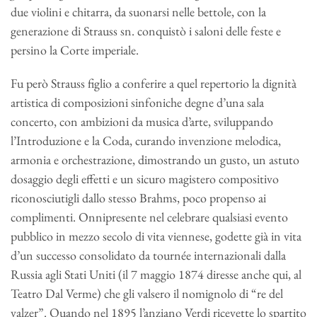
due violini e chitarra, da suonarsi nelle bettole, con la
generazione di Strauss sn. conquistò i saloni delle feste e
persino la Corte imperiale.
Fu però Strauss figlio a conferire a quel repertorio la dignità
artistica di composizioni sinfoniche degne d’una sala
concerto, con ambizioni da musica d’arte, sviluppando
l’Introduzione e la Coda, curando invenzione melodica,
armonia e orchestrazione, dimostrando un gusto, un astuto
dosaggio degli effetti e un sicuro magistero compositivo
riconosciutigli dallo stesso Brahms, poco propenso ai
complimenti. Onnipresente nel celebrare qualsiasi evento
pubblico in mezzo secolo di vita viennese, godette già in vita
d’un successo consolidato da tournée internazionali dalla
Russia agli Stati Uniti (il 7 maggio 1874 diresse anche qui, al
Teatro Dal Verme) che gli valsero il nomignolo di “re del
valzer”. Quando nel 1895 l’anziano Verdi ricevette lo spartito