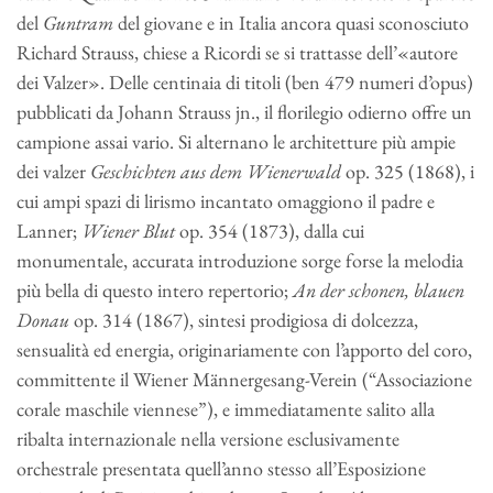
del
Guntram
del giovane e in Italia ancora quasi sconosciuto
Richard Strauss, chiese a Ricordi se si trattasse dell’«autore
dei Valzer». Delle centinaia di titoli (ben 479 numeri d’opus)
pubblicati da Johann Strauss jn., il florilegio odierno offre un
campione assai vario. Si alternano le architetture più ampie
dei valzer
Geschichten aus dem Wienerwald
op. 325 (1868), i
cui ampi spazi di lirismo incantato omaggiono il padre e
Lanner;
Wiener Blut
op. 354 (1873), dalla cui
monumentale, accurata introduzione sorge forse la melodia
più bella di questo intero repertorio;
An der schonen, blauen
Donau
op. 314 (1867), sintesi prodigiosa di dolcezza,
sensualità ed energia, originariamente con l’apporto del coro,
committente il Wiener Männergesang-Verein (“Associazione
corale maschile viennese”), e immediatamente salito alla
ribalta internazionale nella versione esclusivamente
orchestrale presentata quell’anno stesso all’Esposizione