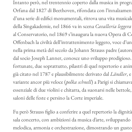
Intanto però, nel trentennio coperto dalla musica in pro
Orfana dal 1827 di Beethoven, rifondata con l’innalzament
d’una serie di edifici monumentali, ritrova una vita musica
della Singakademie, nel 1866 va in scena
Cavalleria leggera
al Conservatorio, nel 1869 s’inaugura la nuova Opera di C
Offenbach la civiltà dell’intrattenimento leggero, voce d’un
nella prima metà del secolo da Johann Strauss padre (autor
dal socio Joseph Lanner, conosce uno sviluppo prodigioso.
fortunate, due soprattutto, pilastri di quel repertorio e a
già citato nel 1787 e plausibilmente derivato dal
Ländler
, 
variante ancor più veloce (
polka schnell
) a Parigi si chiamav
essenziale di due violini e chitarra, da suonarsi nelle bettol
saloni delle feste e persino la Corte imperiale.
Fu però Strauss figlio a conferire a quel repertorio la digni
sala concerto, con ambizioni da musica d’arte, sviluppando
melodica, armonia e orchestrazione, dimostrando un gusto, 