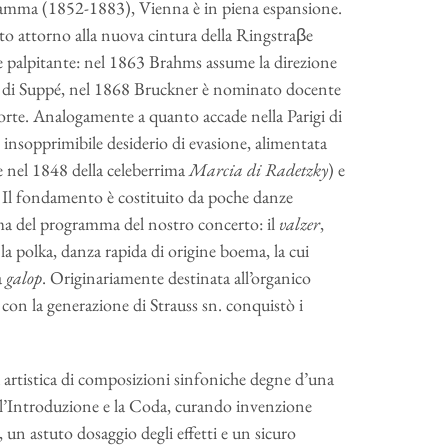
gramma (1852-1883), Vienna è in piena espansione.
o attorno alla nuova cintura della Ringstraβe
le palpitante: nel 1863 Brahms assume la direzione
di Suppé, nel 1868 Bruckner è nominato docente
orte. Analogamente a quanto accade nella Parigi di
 insopprimibile desiderio di evasione, alimentata
e nel 1848 della celeberrima
Marcia di Radetzky
) e
 Il fondamento è costituito da poche danze
nima del programma del nostro concerto: il
valzer
,
e la polka, danza rapida di origine boema, la cui
a
galop
. Originariamente destinata all’organico
e, con la generazione di Strauss sn. conquistò i
tà artistica di composizioni sinfoniche degne d’una
 l’Introduzione e la Coda, curando invenzione
un astuto dosaggio degli effetti e un sicuro