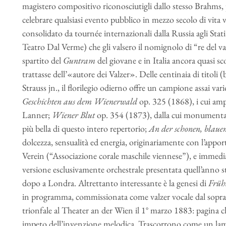
magistero compositivo riconosciutigli dallo stesso Brahms
celebrare qualsiasi evento pubblico in mezzo secolo di vita 
consolidato da tournée internazionali dalla Russia agli Stati
Teatro Dal Verme) che gli valsero il nomignolo di “re del v
spartito del
Guntram
del giovane e in Italia ancora quasi s
trattasse dell’«autore dei Valzer». Delle centinaia di titol
Strauss jn., il florilegio odierno offre un campione assai vari
Geschichten aus dem Wienerwald
op. 325 (1868), i cui amp
Lanner;
Wiener Blut
op. 354 (1873), dalla cui monumentale
più bella di questo intero repertorio;
An der schonen, blau
dolcezza, sensualità ed energia, originariamente con l’app
Verein (“Associazione corale maschile viennese”), e immediat
versione esclusivamente orchestrale presentata quell’anno ste
dopo a Londra. Altrettanto interessante è la genesi di
Früh
in programma, commissionata come valzer vocale dal sopra
trionfale al Theater an der Wien il 1° marzo 1883: pagina che,
impeto dell’invenzione melodica. Trascorrono come un lam