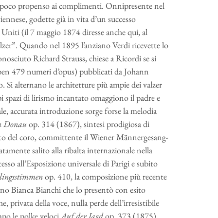
, poco propenso ai complimenti. Onnipresente nel
viennese, godette già in vita d’un successo
 Uniti (il 7 maggio 1874 diresse anche qui, al
alzer”. Quando nel 1895 l’anziano Verdi ricevette lo
conosciuto Richard Strauss, chiese a Ricordi se si
i (ben 479 numeri d’opus) pubblicati da Johann
o. Si alternano le architetture più ampie dei valzer
i spazi di lirismo incantato omaggiono il padre e
, accurata introduzione sorge forse la melodia
en Donau
op. 314 (1867), sintesi prodigiosa di
orto del coro, committente il Wiener Männergesang-
amente salito alla ribalta internazionale nella
sso all’Esposizione universale di Parigi e subito
lingsstimmen
op. 410, la composizione più recente
no Bianca Bianchi che lo presentò con esito
 privata della voce, nulla perde dell’irresistibile
po le polke veloci
Auf der Jagd
op. 373 (1875),