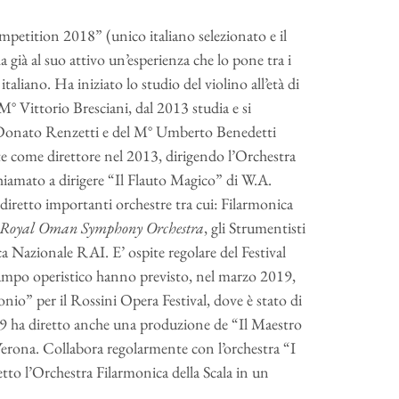
mpetition 2018” (unico italiano selezionato e il
già al suo attivo un’esperienza che lo pone tra i
aliano. Ha iniziato lo studio del violino all’età di
M° Vittorio Bresciani, dal 2013 studia e si
° Donato Renzetti e del M° Umberto Benedetti
e come direttore nel 2013, dirigendo l’Orchestra
hiamato a dirigere “Il Flauto Magico” di W.A.
retto importanti orchestre tra cui: Filarmonica
Royal Oman Symphony Orchestra
, gli Strumentisti
ca Nazionale RAI. E’ ospite regolare del Festival
campo operistico hanno previsto, nel marzo 2019,
io” per il Rossini Opera Festival, dove è stato di
19 ha diretto anche una produzione de “Il Maestro
Verona. Collabora regolarmente con l’orchestra “I
tto l’Orchestra Filarmonica della Scala in un