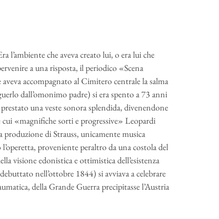
a l’ambiente che aveva creato lui, o era lui che
pervenire a una risposta, il periodico «Scena
e aveva accompagnato al Cimitero centrale la salma
inguerlo dall’omonimo padre) si era spento a 73 anni
va prestato una veste sonora splendida, divenendone
e cui «magnifiche sorti e progressive» Leopardi
la produzione di Strauss, unicamente musica
l’operetta, proveniente peraltro da una costola del
 della visione edonistica e ottimistica dell’esistenza
debuttato nell’ottobre 1844) si avviava a celebrare
raumatica, della Grande Guerra precipitasse l’Austria