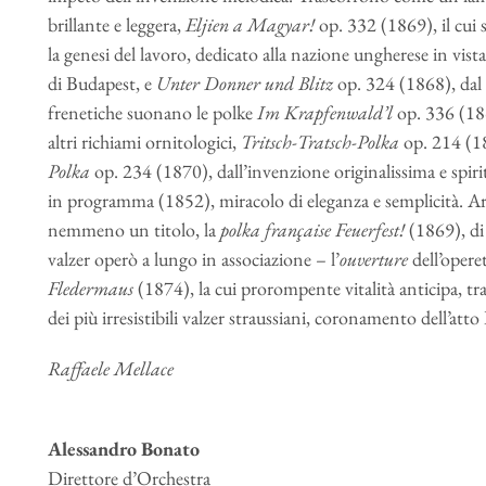
brillante e leggera,
Eljien a Magyar!
op. 332 (1869), il cui s
la genesi del lavoro, dedicato alla nazione ungherese in vist
di Budapest, e
Unter Donner und Blitz
op. 324 (1868), dal 
frenetiche suonano le polke
Im Krapfenwald’l
op. 336 (186
altri richiami ornitologici,
Tritsch-Tratsch-Polka
op. 214 (18
Polka
op. 234 (1870), dall’invenzione originalissima e spiri
in programma (1852), miracolo di eleganza e semplicità. Ar
nemmeno un titolo, la
polka française
Feuerfest!
(1869), di 
valzer operò a lungo in associazione – l’
ouverture
dell’opere
Fledermaus
(1874), la cui prorompente vitalità anticipa, tra
dei più irresistibili valzer straussiani, coronamento dell’atto 
Raffaele Mellace
Alessandro Bonato
Direttore d’Orchestra