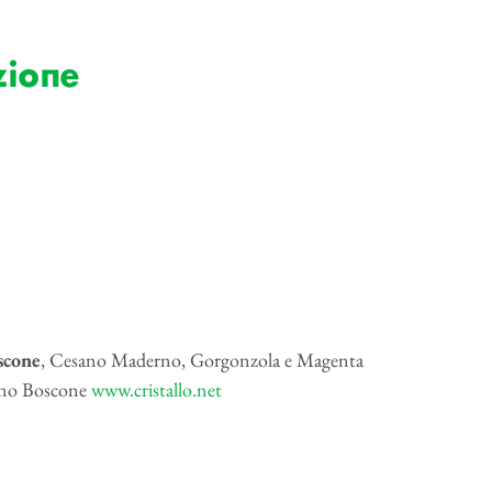
zione
scone
, Cesano Maderno, Gorgonzola e Magenta
sano Boscone
www.cristallo.net