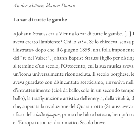
An der schönen, blauen Donau
Lo zar di tutte le gambe
«Johann Strauss era a Vienna lo zar di tutte le gambe. […] Er
aveva creato l’ambiente? Chi lo sa?». Se lo chiedeva, senza 
illustrata» dopo che, il 6 giugno 1899, una folla imponent
del “re del Valzer”. Johann Baptist Strauss (figlio per dist
al termine d’un secolo, l’Ottocento, cui la sua musica ave
un’icona universalmente riconosciuta. Il secolo borghese, l
aveva guardato con disincantato scetticismo, rinveniva nel
d’intrattenimento (cioè da ballo; solo in un secondo tempo 
ballo), la trasfigurazione artistica dell’energia, della vitalità,
che, superata la rivoluzione del Quarantotto (Strauss aveva 
i fasti della
belle époque
, prima che l’altra batosta, ben più t
e l’Europa tutta nel drammatico Secolo breve.