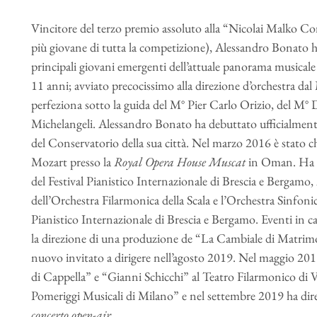
Vincitore del terzo premio assoluto alla “Nicolai Malko Co
più giovane di tutta la competizione), Alessandro Bonato ha 
principali giovani emergenti dell’attuale panorama musicale it
11 anni; avviato precocissimo alla direzione d’orchestra dal 
perfeziona sotto la guida del M° Pier Carlo Orizio, del M
Michelangeli. Alessandro Bonato ha debuttato ufficialment
del Conservatorio della sua città. Nel marzo 2016 è stato c
Mozart presso la
Royal Opera House Muscat
in Oman. Ha di
del Festival Pianistico Internazionale di Brescia e Bergamo,
dell’Orchestra Filarmonica della Scala e l’Orchestra Sinfoni
Pianistico Internazionale di Brescia e Bergamo. Eventi in 
la direzione di una produzione de “La Cambiale di Matrimon
nuovo invitato a dirigere nell’agosto 2019. Nel maggio 20
di Cappella” e “Gianni Schicchi” al Teatro Filarmonico di 
Pomeriggi Musicali di Milano” e nel settembre 2019 ha dire
concerto open-air.