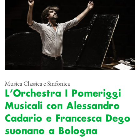
Musica Classica e Sinfonica
L’Orchestra I Pomeriggi
Musicali con Alessandro
Cadario e Francesca Dego
suonano a Bologna