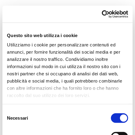
Orchestra i Pomeriggi Musicali
Governance
Storia
Direttore artistico
Direttore Emerito
Professori D’Orchestra
Questo sito web utilizza i cookie
Teatro Dal Verme
Utilizziamo i cookie per personalizzare contenuti ed
La Storia
I Protagonisti
annunci, per fornire funzionalità dei social media e per
I Festival
analizzare il nostro traffico. Condividiamo inoltre
Regolamento di Sala
informazioni sul modo in cui utilizza il nostro sito con i
Area Tecnica
Calendario
nostri partner che si occupano di analisi dei dati web,
Cartellone
pubblicità e social media, i quali potrebbero combinarle
I Pomeriggi Musicali
con altre informazioni che ha fornito loro o che hanno
Teatro Dal Verme
Biglietteria
raccolto dal suo utilizzo dei loro servizi.
Acquista
Selezione
Necessari
del
consenso