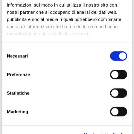
informazioni sul modo in cui utilizza il nostro sito con i
nostri partner che si occupano di analisi dei dati web,
Scopri di più
pubblicità e social media, i quali potrebbero combinarle
con altre informazioni che ha fornito loro o che hanno
raccolto dal suo utilizzo dei loro servizi.
Selezione
Necessari
del
consenso
Preferenze
Statistiche
Marketing