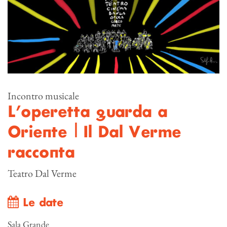
Incontro musicale
L’operetta guarda a
Oriente | Il Dal Verme
racconta
Teatro Dal Verme
Le date
Sala Grande