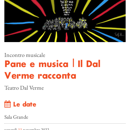
Incontro musicale
Pane e musica | Il Dal
Verme racconta
Teatro Dal Verme
Le date
Sala Grande
venerdì
11
novembre 2022