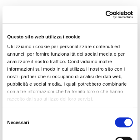
Orchestra i Pomeriggi Musicali
Governance
Storia
Direttore artistico
Direttore Emerito
Professori D’Orchestra
Questo sito web utilizza i cookie
Teatro Dal Verme
Utilizziamo i cookie per personalizzare contenuti ed
La Storia
I Protagonisti
annunci, per fornire funzionalità dei social media e per
I Festival
analizzare il nostro traffico. Condividiamo inoltre
Regolamento di Sala
informazioni sul modo in cui utilizza il nostro sito con i
Area Tecnica
Calendario
nostri partner che si occupano di analisi dei dati web,
Cartellone
pubblicità e social media, i quali potrebbero combinarle
I Pomeriggi Musicali
con altre informazioni che ha fornito loro o che hanno
Teatro Dal Verme
Biglietteria
raccolto dal suo utilizzo dei loro servizi.
Acquista
Selezione
Necessari
del
consenso