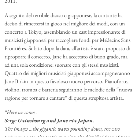
2011.
A seguito del terribile disastro giapponese, la cantante ha
deciso di rimettersi in gioco nel migliore dei modi, con un
concerto a Tokyo, assemblando un cast impressionante di
musicisti giapponesi per raccogliere fondi per Médecins Sans
Frontiéres. Subito dopo la data, all’artista è stato proposto di
riproporre il concerto, Jane ha accettato di buon grado, ma
ad una sola condizione: suonare con gli stessi musicisti.
Quattro dei migliori musicisti giapponesi accompagneranno
Jane Birkin in questo favoloso nuovo percorso. Pianoforte,
violino, tromba e batteria seguiranno le melodie della “nuova
ragione per tornare a cantare” di questa strepitosa artista.
“Here we come..
Serge Gainsbourg and Jane via Japan.
The images …the gigantic waves pounding down, the cars
trying to escape, the people running, the dignified faces of poor