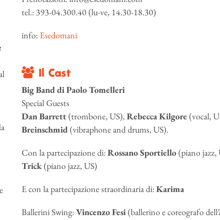
tel.: 393-04.300.40 (lu-ve, 14.30-18.30)
info:
Esedomani
e
Il Cast
al
Big Band di Paolo Tomelleri
Special Guests
Dan Barrett
(trombone, US),
Rebecca Kilgore
(vocal, U
da
Breinschmid
(vibraphone and drums, US).
Con la partecipazione di:
Rossano Sportiello
(piano jazz,
Trick
(piano jazz, US)
E con la partecipazione straordinaria di:
Karima
e
Ballerini Swing:
Vincenzo Fesi
(ballerino e coreografo dell’