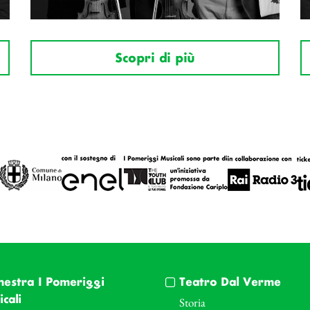
Scopri di più
hestra I Pomeriggi
Teatro Dal Verme
cali
Storia