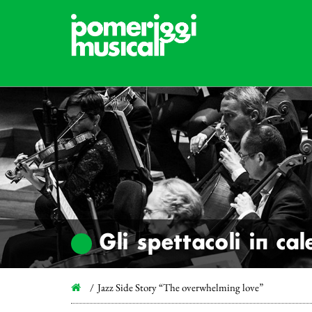
Gli spettacoli in ca
Jazz Side Story “The overwhelming love”