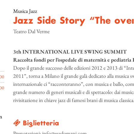
Musica Jazz
Jazz Side Story “The ov
Teatro Dal Verme
3th INTERNATIONAL LIVE SWING SUMMIT
Raccolta fondi per l’ospedale di maternità e pediatri
Dopo il grande successo delle edizioni 2012 e 2013 di “In
2011”, torna a Milano il grande galà dedicato alla musica swi
00
internazionale ci “racconteranno”, con musica e ballo, come
00
grande numero di generi musicali e di spettacolo: dai music
rivisitazione in chiave jazz di famosi brani di musica classica
n
Biglietteria
Prenotazioni: info@esedomani.com