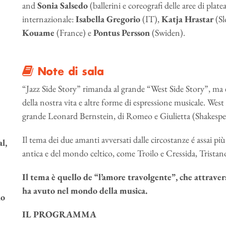
and
Sonia Salsedo
(ballerini e coreografi delle aree di plate
internazionale:
Isabella Gregorio
(IT),
Katja Hrastar
(Sl
Kouame
(France) e
Pontus Persson
(Swiden).
Note di sala
“Jazz Side Story” rimanda al grande “West Side Story”, ma é
della nostra vita e altre forme di espressione musicale. Wes
grande Leonard Bernstein, di Romeo e Giulietta (Shakespe
Il tema dei due amanti avversati dalle circostanze é assai p
l,
antica e del mondo celtico, come Troilo e Cressida, Tristano
Il tema è quello de “l’amore travolgente”, che attravers
ha avuto nel mondo della musica.
no
IL PROGRAMMA