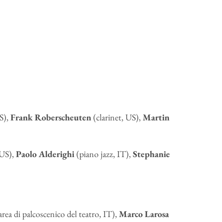
S),
Frank Roberscheuten
(clarinet, US),
Martin
 US),
Paolo Alderighi
(piano jazz, IT),
Stephanie
area di palcoscenico del teatro, IT),
Marco Larosa