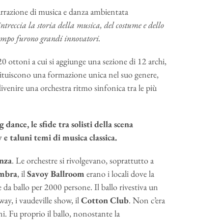
arrazione di musica e danza ambientata
ntreccia la storia della musica, del costume e dello
 tempo furono grandi innovatori.
 20 ottoni a cui si aggiunge una sezione di 12 archi,
stituiscono una formazione unica nel suo genere,
divenire una orchestra ritmo sinfonica tra le più
 dance, le sfide tra solisti della scena
e taluni temi di musica classica.
nza
. Le orchestre si rivolgevano, soprattutto a
mbra
, il
Savoy Ballroom
erano i locali dove la
le da ballo per 2000 persone. Il ballo rivestiva un
ay, i vaudeville show, il
Cotton Club
. Non c’era
i. Fu proprio il ballo, nonostante la