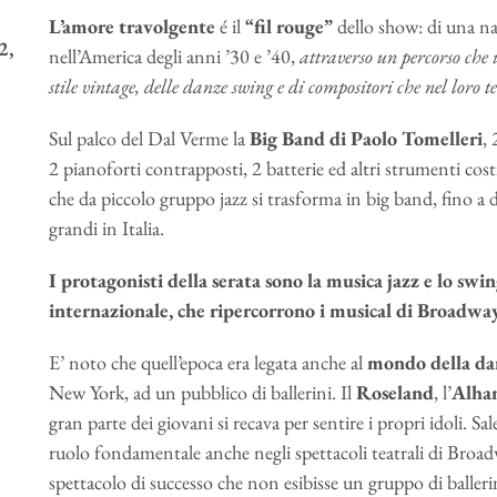
L’amore travolgente
é il
“fil rouge”
dello show: di una n
2,
nell’America degli anni ’30 e ’40,
attraverso un percorso che i
stile vintage, delle danze swing e di compositori che nel loro
Sul palco del Dal Verme la
Big Band di Paolo Tomelleri
,
2 pianoforti contrapposti, 2 batterie ed altri strumenti co
che da piccolo gruppo jazz si trasforma in big band, fino a 
grandi in Italia.
I protagonisti della serata sono la musica jazz e lo swing
internazionale, che ripercorrono i musical di Broadway 
E’ noto che quell’epoca era legata anche al
mondo della da
New York, ad un pubblico di ballerini. Il
Roseland
, l’
Alha
gran parte dei giovani si recava per sentire i propri idoli. Sa
ruolo fondamentale anche negli spettacoli teatrali di Broadw
spettacolo di successo che non esibisse un gruppo di ballerin