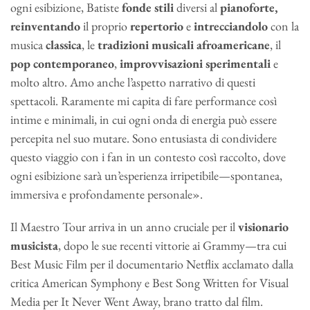
ogni esibizione, Batiste
fonde
stili
diversi al
pianoforte,
reinventando
il proprio
repertorio
e
intrecciandolo
con la
musica
classica
, le
tradizioni
musicali
afroamericane
, il
pop
contemporaneo
,
improvvisazioni
sperimentali
e
molto altro. Amo
anche l’
aspetto narrativo di questi
spettacoli. Raramente mi capita di fare performance così
intime e minimali, in cui ogni onda di energia può essere
percepita nel suo mutare. Sono entusiasta di condividere
questo viaggio con i fan in un contesto così raccolto, dove
ogni esibizione sarà un’esperienza irripetibile—spontanea,
immersiva e profondamente personale».
Il
Maestro Tour
arriva in un anno cruciale per il
visionario
musicista
, dopo le sue recenti vittorie ai Grammy—tra cui
Best Music Film
per il documentario Netflix acclamato dalla
critica
American Symphony
e
Best Song Written for Visual
Media
per
It Never Went Away
, brano tratto dal film.