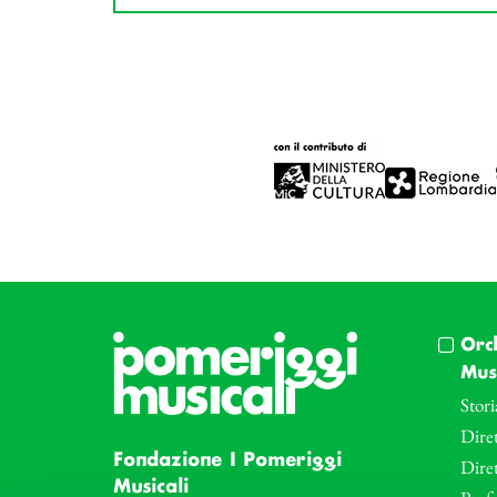
Orc
Musi
Stori
Diret
Fondazione I Pomeriggi
Dire
Musicali