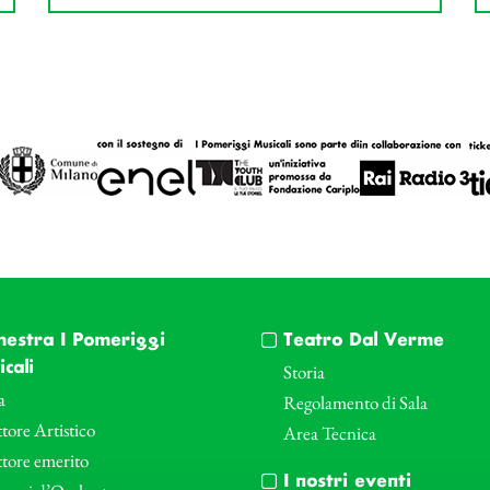
hestra I Pomeriggi
Teatro Dal Verme
cali
Storia
a
Regolamento di Sala
tore Artistico
Area Tecnica
ttore emerito
I nostri eventi