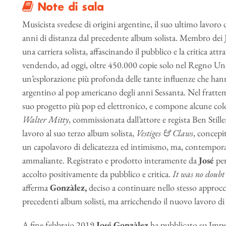
Note di sala
Musicista svedese di origini argentine, il suo ultimo lavoro 
anni di distanza dal precedente album solista. Membro dei
una carriera solista, affascinando il pubblico e la critica att
vendendo, ad oggi, oltre 450.000 copie solo nel Regno Un
un’esplorazione più profonda delle tante influenze che hann
argentino al pop americano degli anni Sessanta. Nel fratt
suo progetto più pop ed elettronico, e compone alcune colo
Walter Mitty
, commissionata dall’attore e regista Ben Still
lavoro al suo terzo album solista,
Vestiges & Claws
, concepit
un capolavoro di delicatezza ed intimismo, ma, contempo
ammaliante. Registrato e prodotto interamente da
José
per
accolto positivamente da pubblico e critica.
It was no doubt
afferma
Gonzàlez,
deciso a continuare nello stesso approc
precedenti album solisti, ma arricchendo il nuovo lavoro di 
A fine febbraio 2019
José Gonzàlez
ha pubblicato su Imper