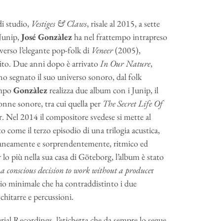
di studio,
Vestiges & Claws
, risale al 2015, a sette
Junip,
José Gonzàlez
ha nel frattempo intrapreso
raverso l’elegante pop-folk di
Veneer
(2005),
ito. Due anni dopo è arrivato
In Our Nature
,
o segnato il suo universo sonoro, dal folk
empo
Gonzàlez
realizza due album con i Junip, il
nne sonore, tra cui quella per
The Secret Life Of
er. Nel 2014 il compositore svedese si mette al
o come il terzo episodio di una trilogia acustica,
raneamente e sorprendentemente, ritmico ed
 lo più nella sua casa di Göteborg, l’album è stato
 a conscious decision to work without a produce
r
cio minimale che ha contraddistinto i due
chitarre e percussioni.
ial Recordings, l’etichetta che da sempre lo segue,