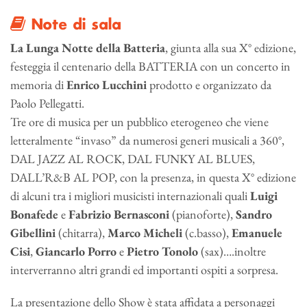
Note di sala
La Lunga Notte della Batteria
, giunta alla sua X° edizione,
festeggia il centenario della BATTERIA con un concerto in
memoria di
Enrico Lucchini
prodotto e organizzato da
Paolo Pellegatti.
Tre ore di musica per un pubblico eterogeneo che viene
letteralmente “invaso” da numerosi generi musicali a 360°,
DAL JAZZ AL ROCK, DAL FUNKY AL BLUES,
DALL’R&B AL POP, con la presenza, in questa X° edizione
di alcuni tra i migliori musicisti internazionali quali
Luigi
Bonafede
e
Fabrizio Bernasconi
(pianoforte),
Sandro
Gibellini
(chitarra),
Marco Micheli
(c.basso),
Emanuele
Cisi
,
Giancarlo Porro
e
Pietro Tonolo
(sax)….inoltre
interverranno altri grandi ed importanti ospiti a sorpresa.
La presentazione dello Show è stata affidata a personaggi