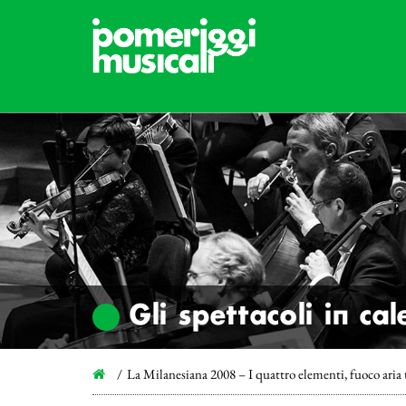
Gli spettacoli in ca
La Milanesiana 2008 – I quattro elementi, fuoco aria 