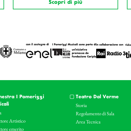
Scopri di più
hestra I Pomeriggi
Teatro Dal Verme
cali
Storia
a
Regolamento di Sala
tore Artistico
Area Tecnica
ttore emerito