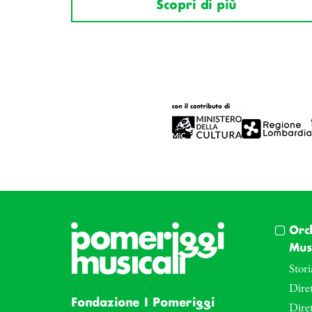
Scopri di più
Orc
Musi
Stori
Diret
Fondazione I Pomeriggi
Dire