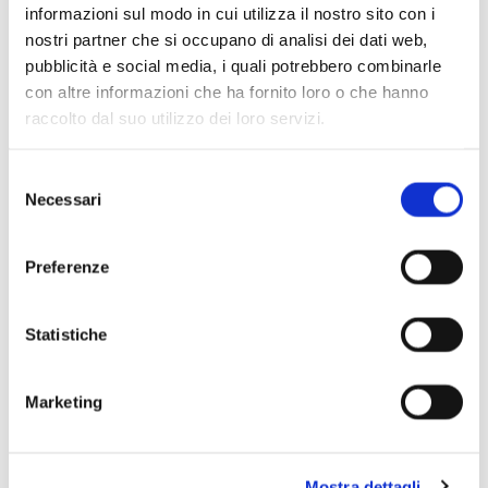
informazioni sul modo in cui utilizza il nostro sito con i
Scopri di più
nostri partner che si occupano di analisi dei dati web,
pubblicità e social media, i quali potrebbero combinarle
con altre informazioni che ha fornito loro o che hanno
raccolto dal suo utilizzo dei loro servizi.
Selezione
Necessari
del
consenso
Preferenze
Statistiche
Marketing
Mostra dettagli