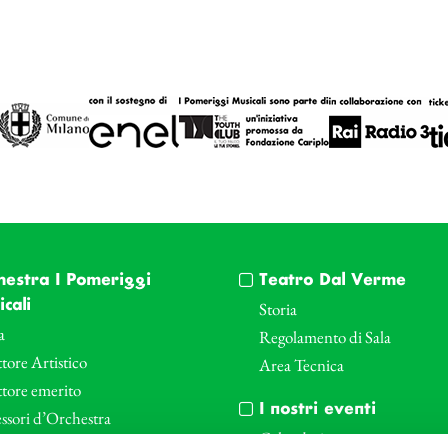
hestra I Pomeriggi
Teatro Dal Verme
cali
Storia
a
Regolamento di Sala
tore Artistico
Area Tecnica
ttore emerito
I nostri eventi
ssori d’Orchestra
Calendario