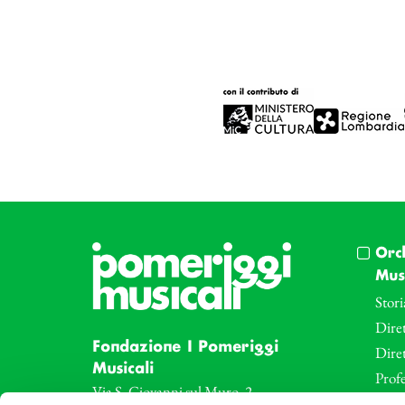
Orc
Musi
Stori
Diret
Fondazione I Pomeriggi
Dire
Musicali
Profe
Via S. Giovanni sul Muro, 2