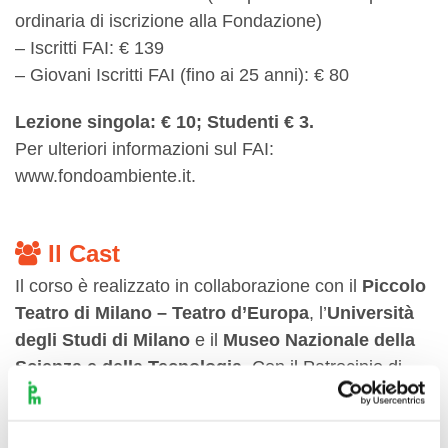
ordinaria di iscrizione alla Fondazione)
– Iscritti FAI: € 139
– Giovani Iscritti FAI (fino ai 25 anni): € 80
Lezione singola: € 10; Studenti € 3.
Per ulteriori informazioni sul FAI:
www.fondoambiente.it.
Il Cast
Il corso è realizzato in collaborazione con il
Piccolo
Teatro di Milano
– Teatro d’Europa
, l’
Università
degli Studi di Milano
e il
Museo Nazionale della
Scienza e della Tecnologia.
Con il Patrocinio di
Regione Lombardia
e
Comune di Milano
. Con il
contributo di
Fondazione Cariplo
e
Fondazione