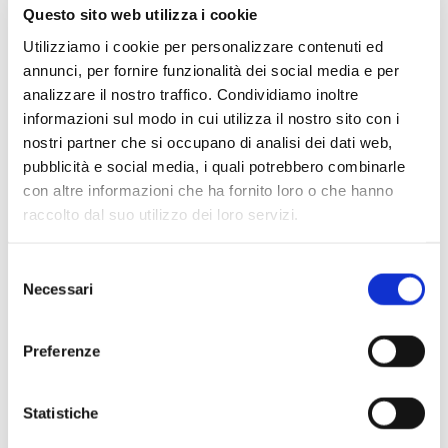
Berti per l’Arte e la Scienza.
Il corso “Leonardo.
Questo sito web utilizza i cookie
Una Vita” è inserito nel palinsesto di iniziative di
Utilizziamo i cookie per personalizzare contenuti ed
Expo in Città
.
annunci, per fornire funzionalità dei social media e per
analizzare il nostro traffico. Condividiamo inoltre
informazioni sul modo in cui utilizza il nostro sito con i
Note di sala
nostri partner che si occupano di analisi dei dati web,
1490-1495
pubblicità e social media, i quali potrebbero combinarle
Leonardo a Milano, parte II: dalla Vergine delle
con altre informazioni che ha fornito loro o che hanno
raccolto dal suo utilizzo dei loro servizi.
rocce di Londra alla Belle Ferronière
Antonio Mazzotta
Selezione
Necessari
del
consenso
Preferenze
Statistiche