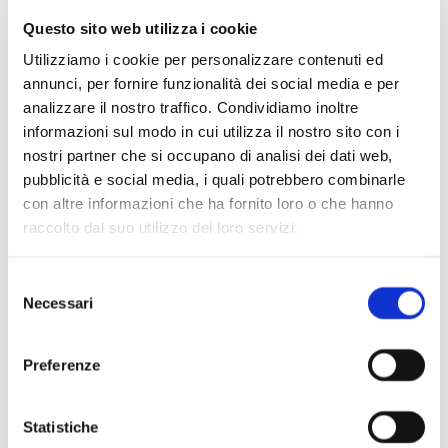
Philippe Gozlan
Questo sito web utilizza i cookie
Montaggio
Utilizziamo i cookie per personalizzare contenuti ed
Cristian Dondi
annunci, per fornire funzionalità dei social media e per
Chiara Passoni
analizzare il nostro traffico. Condividiamo inoltre
informazioni sul modo in cui utilizza il nostro sito con i
Cast
nostri partner che si occupano di analisi dei dati web,
Liliana Segre
pubblicità e social media, i quali potrebbero combinarle
Alberto Belli Paci
con altre informazioni che ha fornito loro o che hanno
Luciano Belli Paci
raccolto dal suo utilizzo dei loro servizi.
Federica Belli Paci
Davide Belli Paci
Selezione
Necessari
Edoardo Belli Paci
del
Filippo Lo Jacono
consenso
Geppi Cucciari
Preferenze
Daniela Dana
Ferruccio De Bortoli
Statistiche
Fabio Fazio