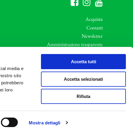
Acquista
Contatti
Newsletter
Amministrazione trasparente
Whistleblowing
ali
Privacy e Cookie Policy
Accetta tutti
cial media e
Informative Privacy
nostro sito
Area riservata
Accetta selezionati
i potrebbero
Credits
ei loro
Rifiuta
Mostra dettagli