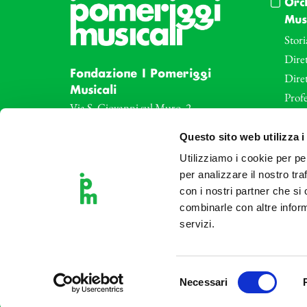
Orc
Musi
Stori
Diret
Fondazione I Pomeriggi
Dire
Musicali
Profe
Via S. Giovanni sul Muro, 2
20121 Milano
Eve
Questo sito web utilizza i
Partita Iva 04410060158
Le az
Cod. Fisc. 80078650159
Utilizziamo i cookie per pe
Le sa
Tel: +39 02 87905
per analizzare il nostro tra
Art 
con i nostri partner che si
Teatro Dal Verme
combinarle con altre inform
Via S. Giovanni sul Muro, 2
servizi.
20121 Milano
Selezione
Necessari
del
consenso