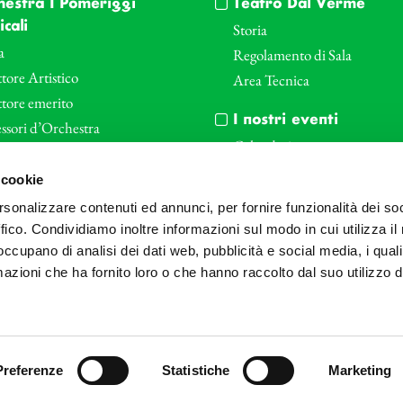
hestra I Pomeriggi
Teatro Dal Verme
cali
Storia
a
Regolamento di Sala
tore Artistico
Area Tecnica
ttore emerito
I nostri eventi
ssori d’Orchestra
Calendario
nti Corporate
Cartellone I Pomeriggi Music
 cookie
iende e il teatro
Cartellone Teatro Dal Verme
rsonalizzare contenuti ed annunci, per fornire funzionalità dei so
le
Biglietteria
ffico. Condividiamo inoltre informazioni sul modo in cui utilizza il 
Bonus
Archivio Fotografico
 occupano di analisi dei dati web, pubblicità e social media, i qual
azioni che ha fornito loro o che hanno raccolto dal suo utilizzo d
Preferenze
Statistiche
Marketing