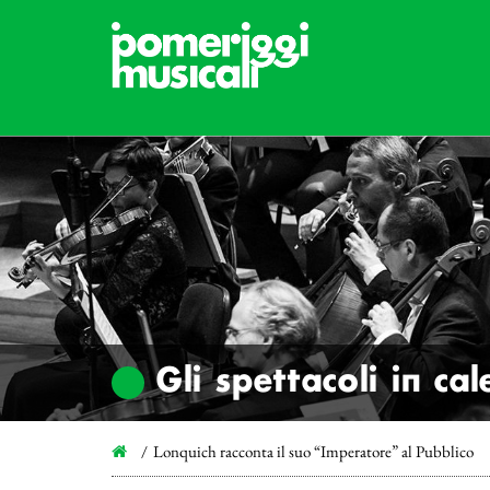
Gli spettacoli in ca
Lonquich racconta il suo “Imperatore” al Pubblico