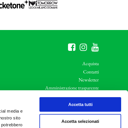
Acquista
Contatti
Newsletter
Amministrazione trasparente
Whistleblowing
ali
Privacy e Cookie Policy
Accetta tutti
cial media e
Informative Privacy
nostro sito
Area riservata
Accetta selezionati
i potrebbero
Credits