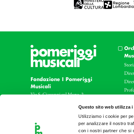
Orc
Musi
Stori
Diret
Fondazione I Pomeriggi
Dire
Musicali
Profe
Via S. Giovanni sul Muro, 2
20121 Milano
Eve
Questo sito web utilizza i
Partita Iva 04410060158
Le az
Cod. Fisc. 80078650159
Utilizziamo i cookie per pe
Le sa
Tel: +39 02 87905
per analizzare il nostro tra
Art 
con i nostri partner che si