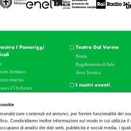
hestra I Pomeriggi
Teatro Dal Verme
cali
Storia
a
Regolamento di Sala
tore Artistico
Area Tecnica
ttore emerito
I nostri eventi
ssori d’Orchestra
Calendario
nti Corporate
Cartellone I Pomeriggi Music
 cookie
iende e il teatro
Cartellone Teatro Dal Verme
rsonalizzare contenuti ed annunci, per fornire funzionalità dei so
le
Biglietteria
ffico. Condividiamo inoltre informazioni sul modo in cui utilizza il 
Bonus
Archivio Fotografico
 occupano di analisi dei dati web, pubblicità e social media, i qual