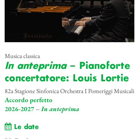
Musica classica
In anteprima
– Pianoforte
concertatore: Louis Lortie
82a Stagione Sinfonica Orchestra I Pomeriggi Musicali
Accordo perfetto
2026-2027 –
In anteprima
Le date