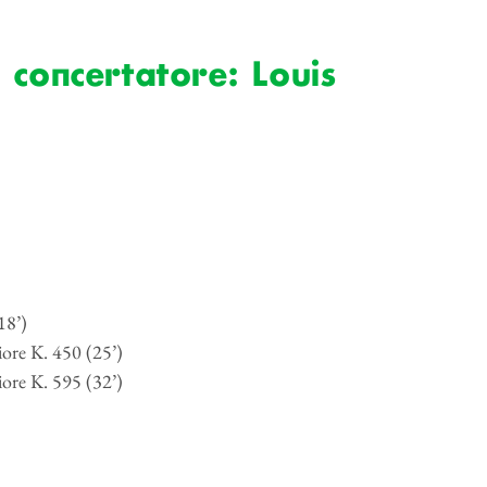
 concertatore: Louis
18’)
ore K. 450 (25’)
ore K. 595 (32’)