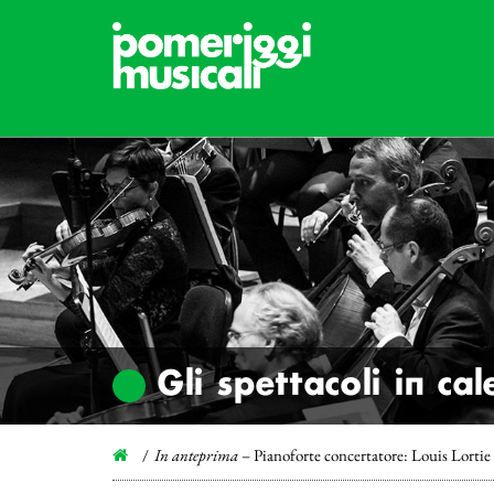
Gli spettacoli in ca
In anteprima
– Pianoforte concertatore: Louis Lortie