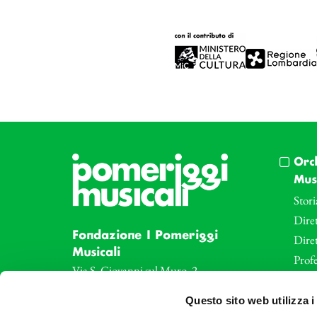
Orc
Musi
Stori
Diret
Fondazione I Pomeriggi
Dire
Musicali
Profe
Via S. Giovanni sul Muro, 2
20121 Milano
Eve
Questo sito web utilizza i
Partita Iva 04410060158
Le az