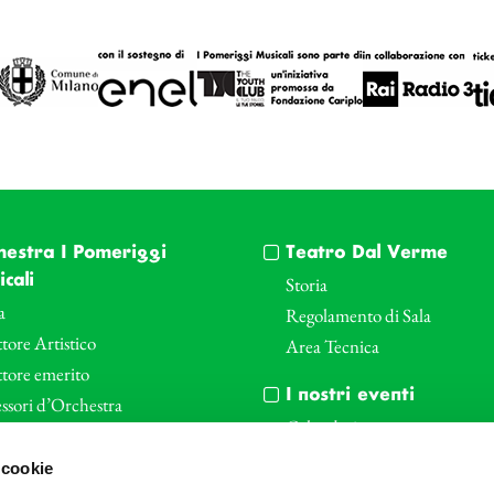
hestra I Pomeriggi
Teatro Dal Verme
cali
Storia
a
Regolamento di Sala
tore Artistico
Area Tecnica
ttore emerito
I nostri eventi
ssori d’Orchestra
Calendario
nti Corporate
Cartellone I Pomeriggi Music
 cookie
iende e il teatro
Cartellone Teatro Dal Verme