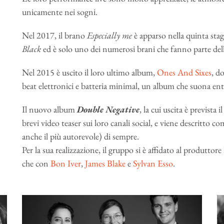
unicamente nei sogni.
Nel 2017, il brano
Especially me
è apparso nella quinta stagi
Black
ed è solo uno dei numerosi brani che fanno parte dell
Nel 2015 è uscito il loro ultimo album,
Ones And Sixes
, d
beat elettronici e batteria minimal, un album che suona en
Il nuovo album
Double Negative
, la cui uscita è prevista
brevi video teaser sui loro canali social, e viene descritto c
anche il più autorevole) di sempre.
Per la sua realizzazione, il gruppo si è affidato al produttore
che con
Bon Iver
,
James Blake
e
Sylvan Esso
.