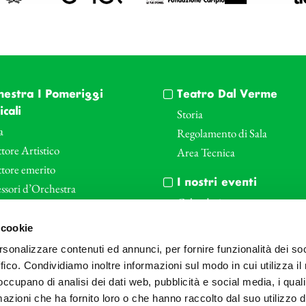
hestra I Pomeriggi
Teatro Dal Verme
cali
Storia
a
Regolamento di Sala
tore Artistico
Area Tecnica
ttore emerito
I nostri eventi
ssori d’Orchestra
Calendario
nti Corporate
Cartellone I Pomeriggi Music
 cookie
iende e il teatro
Cartellone Teatro Dal Verme
rsonalizzare contenuti ed annunci, per fornire funzionalità dei so
le
Biglietteria
ffico. Condividiamo inoltre informazioni sul modo in cui utilizza il 
Bonus
Archivio Fotografico
 occupano di analisi dei dati web, pubblicità e social media, i qual
azioni che ha fornito loro o che hanno raccolto dal suo utilizzo d