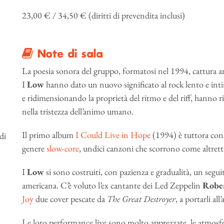
23,00 € / 34,50 € (diritti di prevendita inclusi)
Note di sala
La poesia sonora del gruppo, formatosi nel 1994, cattura a
I
Low
hanno dato un nuovo significato al rock lento e inti
e ridimensionando la proprietà del ritmo e del riff, hanno ris
nella tristezza dell’animo umano.
Il primo album
I Could Live in Hope
(1994) è tuttora cons
di
genere
slow-core
, undici canzoni che scorrono come altrett
I
Low
si sono costruiti, con pazienza e gradualità, un seguit
americana. C’è voluto l’ex cantante dei Led Zeppelin
Rober
Joy
due cover pescate da
The Great Destroyer
, a portarli al
Le loro performance live sono molto apprezzate, le atmosfe