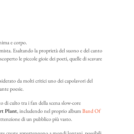
nima e corpo.
mista. Esaltando la proprietà del suono e del canto
coperto le piccole gioie dei poeti, quelle di scavare
iderato da molti critici uno dei capolavori del
ante poesie.
o di culto tra i fan della scena slow-core
t Plant
, includendo nel proprio album
Band Of
l’attenzione di un pubblico più vasto.
re create appartengono a mondi lontani, possibili