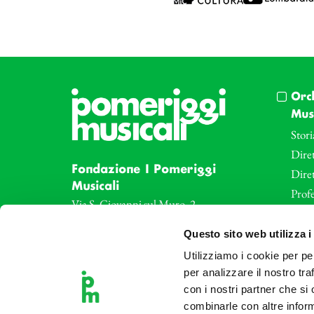
Orc
Musi
Stori
Diret
Fondazione I Pomeriggi
Dire
Musicali
Profe
Via S. Giovanni sul Muro, 2
20121 Milano
Eve
Questo sito web utilizza i
Partita Iva 04410060158
Le az
Cod. Fisc. 80078650159
Utilizziamo i cookie per pe
Le sa
Tel: +39 02 87905
per analizzare il nostro tra
Art 
con i nostri partner che si
Teatro Dal Verme
combinarle con altre inform