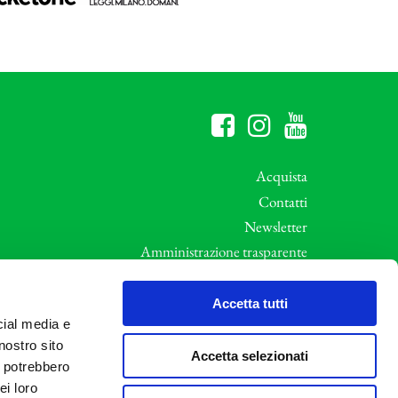
Acquista
Contatti
Newsletter
Amministrazione trasparente
Whistleblowing
ali
Privacy e Cookie Policy
Accetta tutti
cial media e
Informative Privacy
nostro sito
Area riservata
Accetta selezionati
i potrebbero
Credits
ei loro