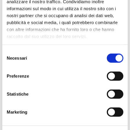
analizzare il nostro traffico. Condividiamo inoltre
informazioni sul modo in cui utilizza il nostro sito con i
nostri partner che si occupano di analisi dei dati web,
Scopri di più
pubblicità e social media, i quali potrebbero combinarle
con altre informazioni che ha fornito loro o che hanno
raccolto dal suo utilizzo dei loro servizi.
Selezione
Necessari
del
consenso
Preferenze
Statistiche
Marketing