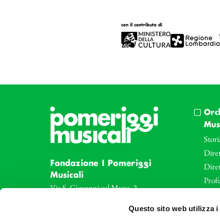
Orc
Musi
Stori
Diret
Fondazione I Pomeriggi
Dire
Musicali
Profe
Via S. Giovanni sul Muro, 2
20121 Milano
Eve
Questo sito web utilizza i
Partita Iva 04410060158
Le az