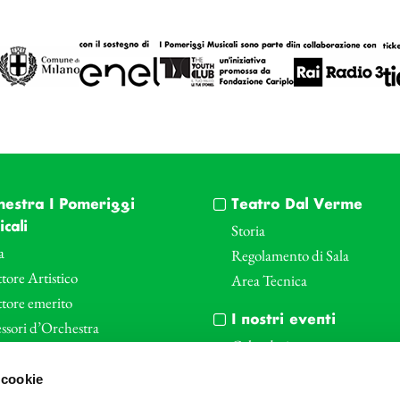
hestra I Pomeriggi
Teatro Dal Verme
cali
Storia
a
Regolamento di Sala
tore Artistico
Area Tecnica
ttore emerito
I nostri eventi
ssori d’Orchestra
Calendario
nti Corporate
Cartellone I Pomeriggi Music
 cookie
iende e il teatro
Cartellone Teatro Dal Verme