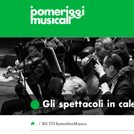
Gli spettacoli in ca
MI TO SettembreMusica