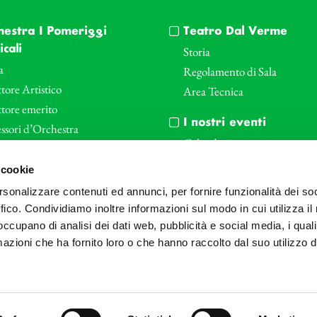
hestra I Pomeriggi
Teatro Dal Verme
cali
Storia
a
Regolamento di Sala
tore Artistico
Area Tecnica
ttore emerito
I nostri eventi
ssori d’Orchestra
Calendario
nti Corporate
Cartellone I Pomeriggi Music
 cookie
iende e il teatro
Cartellone Teatro Dal Verme
rsonalizzare contenuti ed annunci, per fornire funzionalità dei so
le
Biglietteria
ffico. Condividiamo inoltre informazioni sul modo in cui utilizza il 
Bonus
Archivio Fotografico
 occupano di analisi dei dati web, pubblicità e social media, i qual
azioni che ha fornito loro o che hanno raccolto dal suo utilizzo d