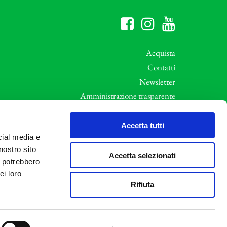
Acquista
Contatti
Newsletter
Amministrazione trasparente
Whistleblowing
ali
Privacy e Cookie Policy
Accetta tutti
cial media e
Informative Privacy
nostro sito
Area riservata
Accetta selezionati
i potrebbero
Credits
ei loro
Rifiuta