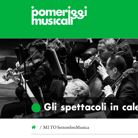
Gli spettacoli in ca
MI TO SettembreMusica