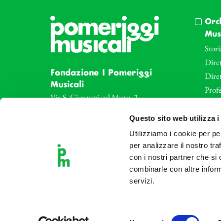
Orc
Musi
Stori
Diret
Fondazione I Pomeriggi
Dire
Musicali
Profe
Via S. Giovanni sul Muro, 2
20121 Milano
Eve
Questo sito web utilizza i
Partita Iva 04410060158
Le az
Cod. Fisc. 80078650159
Utilizziamo i cookie per pe
Le sa
Tel: +39 02 87905
per analizzare il nostro tra
Art 
con i nostri partner che si
Teatro Dal Verme
combinarle con altre inform
Via S. Giovanni sul Muro, 2
servizi.
20121 Milano
Selezione