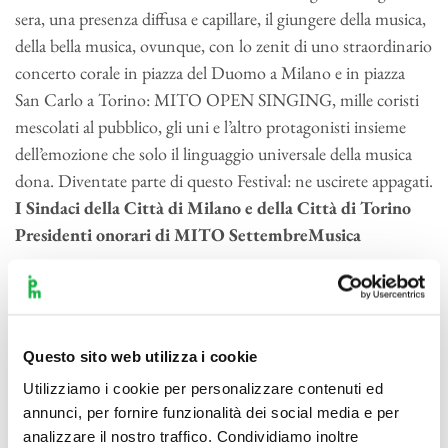
sera, una presenza diffusa e capillare, il giungere della musica,
della bella musica, ovunque, con lo zenit di uno straordinario
concerto corale in piazza del Duomo a Milano e in piazza
San Carlo a Torino: MITO OPEN SINGING, mille coristi
mescolati al pubblico, gli uni e l’altro protagonisti insieme
dell’emozione che solo il linguaggio universale della musica
dona. Diventate parte di questo Festival: ne uscirete appagati.
I Sindaci della Città di Milano e della Città di Torino
Presidenti onorari di MITO SettembreMusica
Chi può capire la luna? Che cosa sta dicendo il sole? Suona
più forte un contrabbasso o un tamburo? E come si canta un
albero? Lo spettacolo, nato in Olanda, trasporta il
Questo sito web utilizza i cookie
giovanissimo pubblico – bambini tra i 2 e i 4 anni – in un
mondo astratto e magico, dove musica, immagini e
Utilizziamo i cookie per personalizzare contenuti ed
annunci, per fornire funzionalità dei social media e per
tecnologia si danno la mano.
analizzare il nostro traffico. Condividiamo inoltre