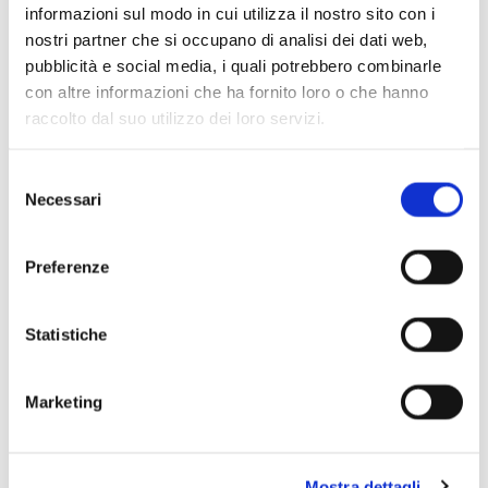
informazioni sul modo in cui utilizza il nostro sito con i
nostri partner che si occupano di analisi dei dati web,
Biglietteria
pubblicità e social media, i quali potrebbero combinarle
Dai 2 ai 4 anni / Durata 40′ Spettacolo vincitore degli Young
con altre informazioni che ha fornito loro o che hanno
Audience Music Awards 2015 come “migliore produzione
raccolto dal suo utilizzo dei loro servizi.
dell’anno” e “migliore piccolo ensemble” In collaborazione
con Fondazione Teatro Ragazzi e Giovani
Selezione
Necessari
del
Posto unico 5,00 €
consenso
Per scoprire tutti i concerti di
MITO SettembreMusica
Preferenze
2016
visita il sito:
www.mitosettembremusica.it
Statistiche
Il Cast
Marketing
Oorkaan Ensemble
Lotte van Dijck
Bram de Goeij, voce e immagini
Mostra dettagli