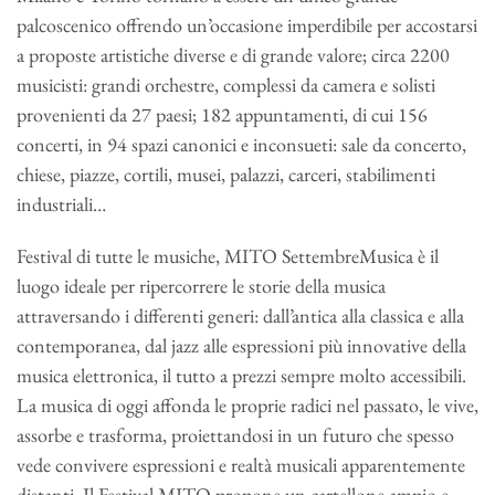
palcoscenico offrendo un’occasione imperdibile per accostarsi
a proposte artistiche diverse e di grande valore; circa 2200
musicisti: grandi orchestre, complessi da camera e solisti
provenienti da 27 paesi; 182 appuntamenti, di cui 156
concerti, in 94 spazi canonici e inconsueti: sale da concerto,
chiese, piazze, cortili, musei, palazzi, carceri, stabilimenti
industriali…
Festival di tutte le musiche, MITO SettembreMusica è il
luogo ideale per ripercorrere le storie della musica
attraversando i differenti generi: dall’antica alla classica e alla
contemporanea, dal jazz alle espressioni più innovative della
musica elettronica, il tutto a prezzi sempre molto accessibili.
La musica di oggi affonda le proprie radici nel passato, le vive,
assorbe e trasforma, proiettandosi in un futuro che spesso
vede convivere espressioni e realtà musicali apparentemente
distanti. Il Festival MITO propone un cartellone ampio e