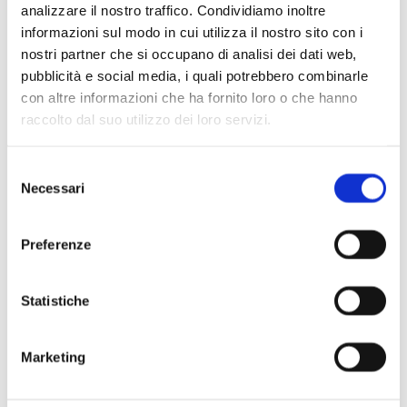
analizzare il nostro traffico. Condividiamo inoltre
informazioni sul modo in cui utilizza il nostro sito con i
nostri partner che si occupano di analisi dei dati web,
Scopri di più
pubblicità e social media, i quali potrebbero combinarle
con altre informazioni che ha fornito loro o che hanno
raccolto dal suo utilizzo dei loro servizi.
Selezione
Necessari
del
consenso
Preferenze
Statistiche
Marketing