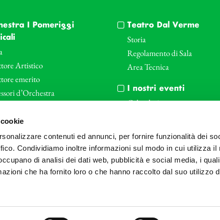
hestra I Pomeriggi
Teatro Dal Verme
cali
Storia
a
Regolamento di Sala
tore Artistico
Area Tecnica
ttore emerito
I nostri eventi
ssori d’Orchestra
Calendario
nti Corporate
Cartellone I Pomeriggi Music
 cookie
iende e il teatro
Cartellone Teatro Dal Verme
rsonalizzare contenuti ed annunci, per fornire funzionalità dei so
le
Biglietteria
ffico. Condividiamo inoltre informazioni sul modo in cui utilizza il 
Bonus
Archivio Fotografico
 occupano di analisi dei dati web, pubblicità e social media, i qual
azioni che ha fornito loro o che hanno raccolto dal suo utilizzo d