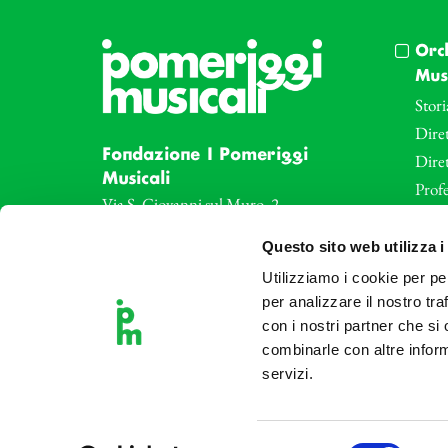
Orc
Musi
Stori
Diret
Fondazione I Pomeriggi
Dire
Musicali
Profe
Via S. Giovanni sul Muro, 2
20121 Milano
Eve
Questo sito web utilizza i
Partita Iva 04410060158
Le az
Cod. Fisc. 80078650159
Utilizziamo i cookie per pe
Le sa
Tel: +39 02 87905
per analizzare il nostro tra
Art 
con i nostri partner che si
Teatro Dal Verme
combinarle con altre inform
Via S. Giovanni sul Muro, 2
servizi.
20121 Milano
Selezione