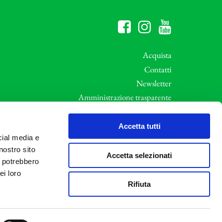
Acquista
Contatti
Newsletter
Amministrazione trasparente
Whistleblowing
ali
Privacy e Cookie Policy
Accetta tutti
cial media e
Informative Privacy
nostro sito
Area riservata
Accetta selezionati
i potrebbero
Credits
ei loro
Rifiuta