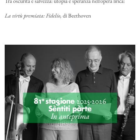
Tra oscurità e salvezza: utopia e speranza nell’opera lirica:
La virtù premiata: Fidelio,
di Beethoven