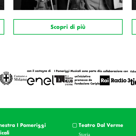
Scopri di più
hestra I Pomeriggi
Teatro Dal Verme
cali
Storia