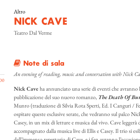
Altro
NICK CAVE
Teatro Dal Verme
Note di sala
An evening of reading, music and conversation with Nick C
00
Nick Cave
ha annunciato una serie di eventi che avranno l
pubblicazione del suo nuovo romanzo,
The Death Of B
Munro (traduzione di Silvia Rota Sperti, Ed. I Canguri / Felt
ospitare queste esclusive serate, che vedranno sul palco 
Casey, in un mix di letture e musica dal vivo. Cave leggerà d
accompagnato dalla musica live di Ellis e Casey. Il trio si es
dall’immenso repertorio di Cave, e i fan avranno l’occasion