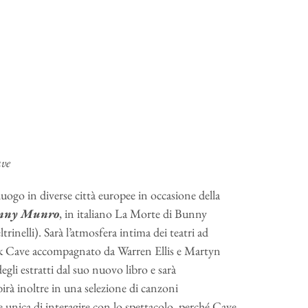
ave
uogo in diverse città europee in occasione della
unny Munro
, in italiano La Morte di Bunny
rinelli). Sarà l’atmosfera intima dei teatri ad
Nick Cave accompagnato da Warren Ellis e Martyn
egli estratti dal suo nuovo libro e sarà
ibirà inoltre in una selezione di canzoni
e unica di interagire con lo spettacolo, perché Cave