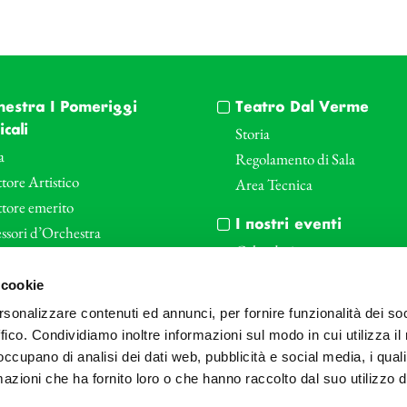
hestra I Pomeriggi
Teatro Dal Verme
cali
Storia
a
Regolamento di Sala
tore Artistico
Area Tecnica
ttore emerito
I nostri eventi
ssori d’Orchestra
Calendario
nti Corporate
Cartellone I Pomeriggi Music
 cookie
iende e il teatro
Cartellone Teatro Dal Verme
rsonalizzare contenuti ed annunci, per fornire funzionalità dei so
le
Biglietteria
ffico. Condividiamo inoltre informazioni sul modo in cui utilizza il 
Bonus
Archivio Fotografico
 occupano di analisi dei dati web, pubblicità e social media, i qual
azioni che ha fornito loro o che hanno raccolto dal suo utilizzo d