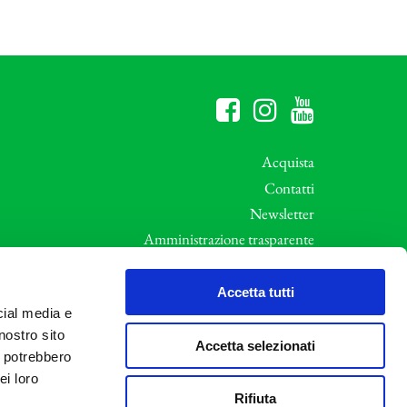
Acquista
Contatti
Newsletter
Amministrazione trasparente
Whistleblowing
ali
Privacy e Cookie Policy
Accetta tutti
cial media e
Informative Privacy
nostro sito
Area riservata
Accetta selezionati
i potrebbero
Credits
ei loro
Rifiuta