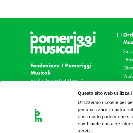
Orc
Musi
Stori
Diret
Fondazione I Pomeriggi
Dire
Musicali
Profe
Via S. Giovanni sul Muro, 2
20121 Milano
Eve
Questo sito web utilizza i
Partita Iva 04410060158
Le az
Cod. Fisc. 80078650159
Utilizziamo i cookie per pe
Le sa
Tel: +39 02 87905
per analizzare il nostro tra
Art 
con i nostri partner che si
Teatro Dal Verme
combinarle con altre inform
Via S. Giovanni sul Muro, 2
servizi.