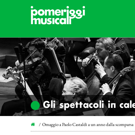
Gli spettacoli in ca
Omaggio a Paolo Castaldi a un anno dalla scomparsa