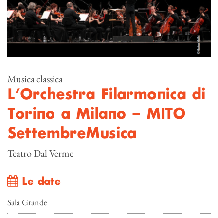
Musica classica
L’Orchestra Filarmonica di
Torino a Milano – MITO
SettembreMusica
Teatro Dal Verme
Le date
Sala Grande