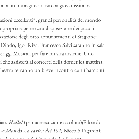
irmi a un immaginario caro ai giovanissimi.»
azioni eccellenti”: grandi personalità del mondo
 propria esperienza a disposizione dei piccoli
lizzazione degli otto appunatmenti di Stagione:
Dindo, Igor Riva, Francesco Salvi saranno in sala
meriggi Musicali per fare musica insieme. Uno
ni che assisterà ai concerti della domenica mattina.
d’orchestra terranno un breve incontro con i bambini
ati
:
Hallo!
(prima esecuzione assoluta);Edoardo
 De Mon
da
La carica dei 101;
Niccolò Paganini
:
n:
La canzone di Ursula
da
La Sirenetta;