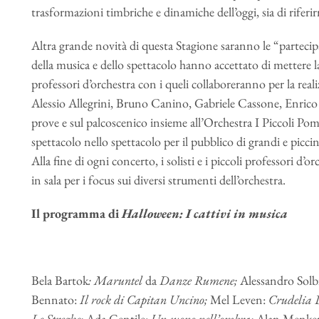
trasformazioni timbriche e dinamiche dell’oggi, sia di rifer
Altra grande novità di questa Stagione saranno le “partecip
della musica e dello spettacolo hanno accettato di mettere la
professori d’orchestra con i queli collaboreranno per la rea
Alessio Allegrini, Bruno Canino, Gabriele Cassone, Enrico 
prove e sul palcoscenico insieme all’Orchestra I Piccoli Po
spettacolo nello spettacolo per il pubblico di grandi e picci
Alla fine di ogni concerto, i solisti e i piccoli professori 
in sala per i focus sui diversi strumenti dell’orchestra.
Il programma di
Halloween: I cattivi in musica
Bela Bartok
:
Maruntel
da
Danze Rumene;
Alessandro Solbi
Bennato:
Il rock di Capitan Uncino;
Mel Leven:
Crudelia
Le Streghe;
Ada Gentile:
Un suono nell’ombra;
Alan Menke