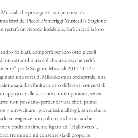
 Musicali che prosegue il suo percorso di
musicisti dei Piccoli Pomeriggi Musicali la Stagione
resterà un ricordo indelebile. Sarà infatti la loro
andro Solbiati, comporrà per loro otto piccoli
 di una straordinaria collaborazione, che vedrà
sidente” per le Stagioni Musicali 2011-2012 e
aginato una sorta di Mikrokosmos orchestrale, una
zione sarà distribuita in otto differenti concerti di
n approccio alle scritture contemporanee, senza
utto non possiamo perder di vista che il primo
e – e avvicinare i giovanissimiall’oggi, senza che io
arlo su esigenze non solo tecniche ma anche
ione è tradizionalmente legato ad “Halloween”,
circa tre minuti mi consente sia di proporre