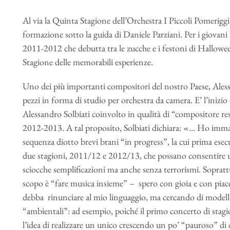
Al via la Quinta Stagione dell’Orchestra I Piccoli Pomeriggi
formazione sotto la guida di Daniele Parziani. Per i giovani 
2011-2012 che debutta tra le zucche e i festoni di Halloween 
Stagione delle memorabili esperienze.
Uno dei più importanti compositori del nostro Paese, Aless
pezzi in forma di studio per orchestra da camera. E’ l’inizio
Alessandro Solbiati coinvolto in qualità di “compositore re
2012-2013. A tal proposito, Solbiati dichiara: «… Ho imm
sequenza diotto brevi brani “in progress”, la cui prima esecu
due stagioni, 2011/12 e 2012/13, che possano consentire u
sciocche semplificazioni ma anche senza terrorismi. Sopratt
scopo è “fare musica insieme” – spero con gioia e con piacer
debba rinunciare al mio linguaggio, ma cercando di modell
“ambientali”: ad esempio, poiché il primo concerto di stag
l’idea di realizzare un unico crescendo un po’ “pauroso” di 