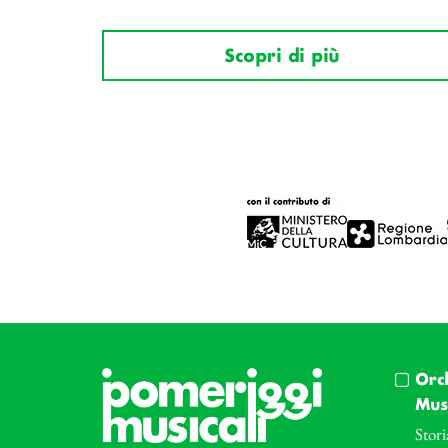
Scopri di più
Orc
Musi
Stori