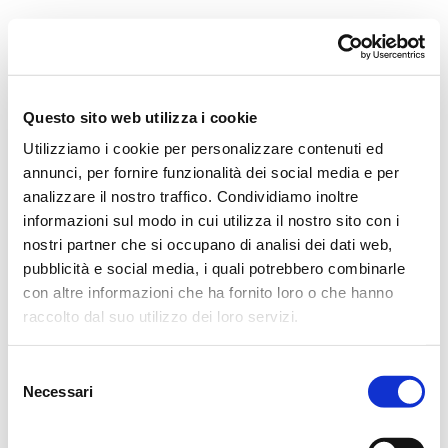
Orchestra i Pomeriggi Musicali
Governance
Storia
Direttore artistico
Direttore Emerito
Professori D’Orchestra
Questo sito web utilizza i cookie
Teatro Dal Verme
Utilizziamo i cookie per personalizzare contenuti ed
La Storia
I Protagonisti
annunci, per fornire funzionalità dei social media e per
I Festival
analizzare il nostro traffico. Condividiamo inoltre
Regolamento di Sala
informazioni sul modo in cui utilizza il nostro sito con i
Area Tecnica
Calendario
nostri partner che si occupano di analisi dei dati web,
Cartellone
pubblicità e social media, i quali potrebbero combinarle
I Pomeriggi Musicali
con altre informazioni che ha fornito loro o che hanno
Teatro Dal Verme
Biglietteria
raccolto dal suo utilizzo dei loro servizi.
Acquista
Selezione
Necessari
del
consenso