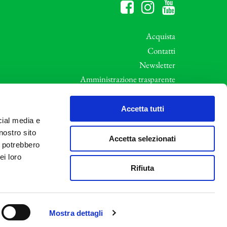
Acquista
Contatti
Newsletter
Amministrazione trasparente
Whistleblowing
ali
Privacy e Cookie Policy
Accetta tutti
cial media e
Informative Privacy
nostro sito
Area riservata
Accetta selezionati
i potrebbero
Credits
ei loro
Rifiuta
Mostra dettagli