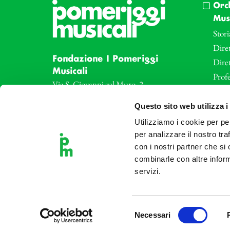
Orc
Musi
Stori
Diret
Fondazione I Pomeriggi
Dire
Musicali
Profe
Via S. Giovanni sul Muro, 2
20121 Milano
Eve
Questo sito web utilizza i
Partita Iva 04410060158
Le az
Cod. Fisc. 80078650159
Utilizziamo i cookie per pe
Le sa
Tel: +39 02 87905
per analizzare il nostro tra
Art 
con i nostri partner che si
Teatro Dal Verme
combinarle con altre inform
Via S. Giovanni sul Muro, 2
servizi.
20121 Milano
Selezione
Necessari
del