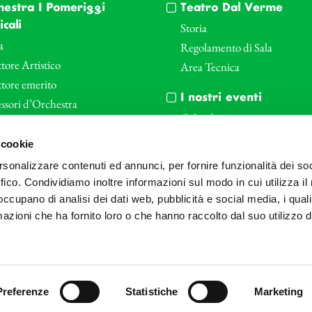
hestra I Pomeriggi
Teatro Dal Verme
cali
Storia
a
Regolamento di Sala
tore Artistico
Area Tecnica
ttore emerito
I nostri eventi
ssori d’Orchestra
Calendario
nti Corporate
Cartellone I Pomeriggi Music
 cookie
iende e il teatro
Cartellone Teatro Dal Verme
rsonalizzare contenuti ed annunci, per fornire funzionalità dei so
le
Biglietteria
ffico. Condividiamo inoltre informazioni sul modo in cui utilizza il 
Bonus
Archivio Fotografico
 occupano di analisi dei dati web, pubblicità e social media, i qual
azioni che ha fornito loro o che hanno raccolto dal suo utilizzo d
Preferenze
Statistiche
Marketing