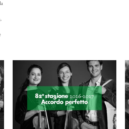
da
,
e