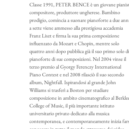
Classe 1991, PETER BENCE è un giovane pianist
compositore, produttore ungherese. Bambino
prodigio, comincia a suonare pianoforte a due ann
a sette viene ammesso alla prestigiosa accademia
Franz Liszt e firma la sua prima composizione
influenzato da Mozart e Chopin, mentre solo
quattro anni dopo pubblica già il suo primo solo d
pianoforte di sue composizioni. Nel 2004 vinse il
terzo premio al Gyorgy Ferenczy International
Piano Contest e nel 2008 rilasciò il suo secondo
album, Nightfall. Ispirandosi al grande John
Williams si trasferì a Boston per studiare
composizione in ambito cinematografico al Berkle
College of Music, il più importante istituto
universitario privato dedicato alla musica
contemporanea, e contemporaneamente inizia fars
conoscere in tutto il mondo attraverso dei video