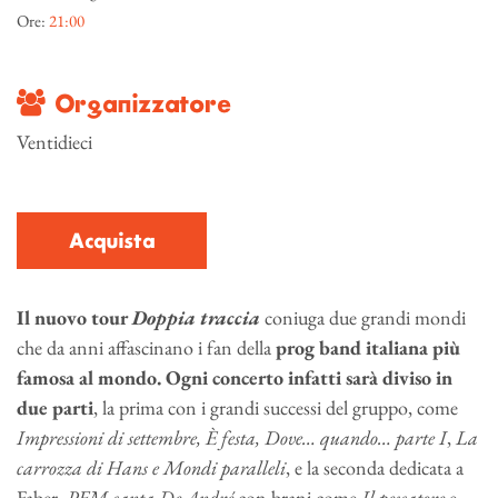
Ore:
21:00
Organizzatore
Ventidieci
Acquista
Il nuovo tour
Doppia traccia
coniuga due grandi mondi
che da anni affascinano i fan della
prog band italiana più
famosa al mondo.
Ogni concerto infatti sarà diviso in
due parti
, la prima con i grandi successi del gruppo, come
Impressioni di settembre, È festa, Dove… quando… parte I
,
La
carrozza di Hans e Mondi paralleli
, e la seconda dedicata a
Faber,
PFM canta De André
con brani come
Il pescatore
e