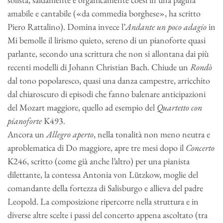
amabile e cantabile («da commedia borghese», ha scritto
Piero Rattalino). Domina invece l’
Andante un poco adagio
in
Mi bemolle il lirismo quieto, sereno di un pianoforte quasi
parlante, secondo una scrittura che non si allontana dai più
recenti modelli di Johann Christian Bach. Chiude un
Rondò
dal tono popolaresco, quasi una danza campestre, arricchito
dal chiaroscuro di episodi che fanno balenare anticipazioni
del Mozart maggiore, quello ad esempio del
Quartetto con
pianoforte
K493.
Ancora un
Allegro aperto
, nella tonalità non meno neutra e
aproblematica di Do maggiore, apre tre mesi dopo il
Concerto
K246, scritto (come già anche l’altro) per una pianista
dilettante, la contessa Antonia von Lützkow, moglie del
comandante della fortezza di Salisburgo e allieva del padre
Leopold. La composizione ripercorre nella struttura e in
diverse altre scelte i passi del concerto appena ascoltato (tra