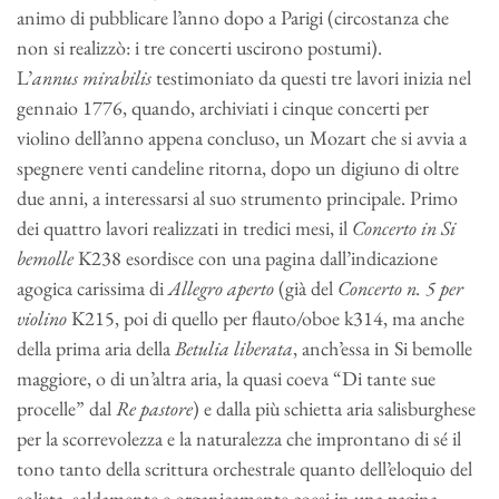
animo di pubblicare l’anno dopo a Parigi (circostanza che
non si realizzò: i tre concerti uscirono postumi).
L’
annus mirabilis
testimoniato da questi tre lavori inizia nel
gennaio 1776, quando, archiviati i cinque concerti per
violino dell’anno appena concluso, un Mozart che si avvia a
spegnere venti candeline ritorna, dopo un digiuno di oltre
due anni, a interessarsi al suo strumento principale. Primo
dei quattro lavori realizzati in tredici mesi, il
Concerto in Si
bemolle
K238 esordisce con una pagina dall’indicazione
agogica carissima di
Allegro aperto
(già del
Concerto n. 5 per
violino
K215, poi di quello per flauto/oboe k314, ma anche
della prima aria della
Betulia liberata
, anch’essa in Si bemolle
maggiore, o di un’altra aria, la quasi coeva “Di tante sue
procelle” dal
Re pastore
) e dalla più schietta aria salisburghese
per la scorrevolezza e la naturalezza che improntano di sé il
tono tanto della scrittura orchestrale quanto dell’eloquio del
solista, saldamente e organicamente coesi in una pagina