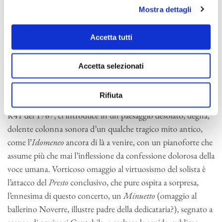
all’orchestra interrompendola subito con un motto volitivo e
Mostra dettagli
impertinente appena questa avrà stabilito l’arpeggio di tonica.
L’invenzione tematica prosegue, con la consueta generosità,
Accetta tutti
sul filo giocoso d’un linguaggio da opera buffa, attento a
integrare orchestra e solista; quest’ultimo, messo alla prova
Accetta selezionati
nello Sviluppo, interviene irritualmente, come in apertura,
anche durante la Coda. L’
Andantino
, primo tempo lento
Rifiuta
d’un concerto mozartiano a osare il modo minore dopo il
K41 del 1767, ci introduce in un paesaggio desolato, degna,
dolente colonna sonora d’un qualche tragico mito antico,
come l’
Idomeneo
ancora di là a venire, con un pianoforte che
assume più che mai l’inflessione da confessione dolorosa della
voce umana. Vorticoso omaggio al virtuosismo del solista è
l’attacco del
Presto
conclusivo, che pure ospita a sorpresa,
l’ennesima di questo concerto, un
Minuetto
(omaggio al
ballerino Noverre, illustre padre della dedicataria?), segnato a