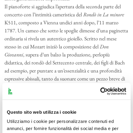
Il pianoforte si aggiudica l’apertura della seconda parte del
concerto con l’intimità cameristica del
Rondò in La minore
K511, composto a Vienna undici anni dopo, l’11 marzo
1787. Un cameo che sotto le spoglie dimesse d’una paginetta
ordinaria si rivela un autentico gioiello. Scritto nel mese
stesso in cui Mozart iniziò la composizione del
Don
Giovanni
, supera d’un balzo la produzione, perlopiù
didattica, dei rondò del Settecento centrale, dei figli di Bach
ad esempio, per puntare a un’essenzialità e una profondità
espressive abissali, tanto da suonare come un pezzo breve di
Schubert o di Chopin. Il tema malinconico, cromatico, quasi
una cantilena infantile, in 6/8 come quella, non meno
struggente e altrettanto in modo minore del
Concerto
K488
di un anno prima (l’abbiamo ascoltato il 22 e 24 gennaio
Questo sito web utilizza i cookie
scorso). Nel breve ma intenso itinerario disegnato da questa
Utilizziamo i cookie per personalizzare contenuti ed
miniatura deviano il corso di tanta malinconia due episodi in
annunci, per fornire funzionalità dei social media e per